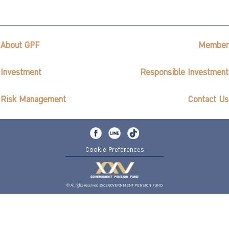
About GPF
Member
Investment
Responsible Investment
Risk Management
Contact Us
Cookie Preferences
© All rights reserved 2562 GOVERNMENT PENSION FUND