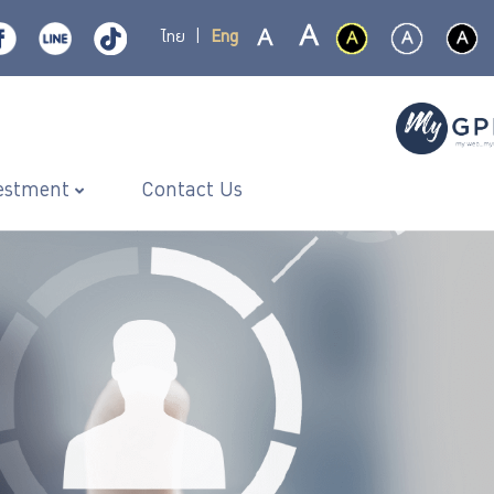
ไทย
|
Eng
estment
Contact Us