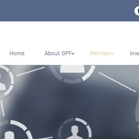
Home
About GPF
Member
Inv