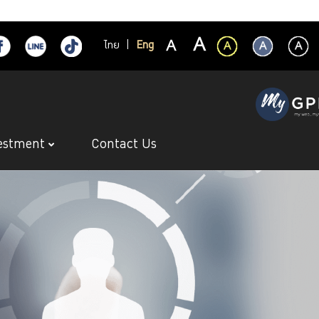
ไทย
|
Eng
estment
Contact Us