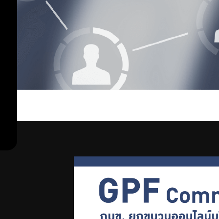
สุขภาพ
กิจกรรม
พิเศษ
ฝึก
อาชีพ
ตลาด
นัด
กบข.
Previous
Next
บริการ
GPF
Point