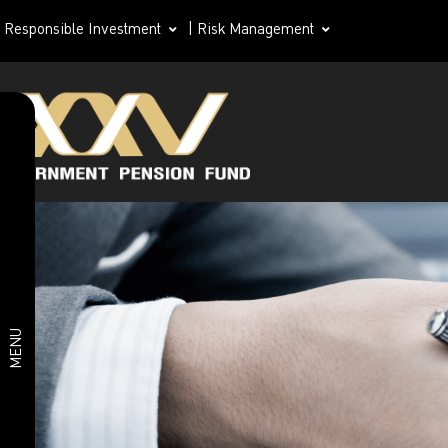
Responsible Investment
|
Risk Management
แผนจัดซื้อจัดจ้าง
ร่างขอบเขตจ้าง
งาน
ประกาศราคา
กลาง
(Annoucement
of Reference
Price)
MENU
ประกาศจัดซื้อจัด
จ้างวิธีตลาด
อิเล็กทรอนิกส์
(E-Market)