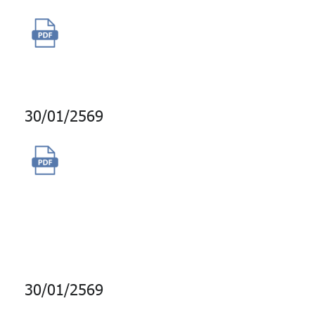
จัดซื้อส่วนลด PT สำหรับใช้ใน
กิจกรรมตอบ QUIZ
30/01/2569
การซื้อบริการข้อมูล SET Index
Weight กับบริษัท
ตลาดหลักทรัพย์แห่ง
ประเทศไทย (SET)
30/01/2569