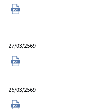
จ้างพัฒนาแพลตฟอร์มเกมเพื่อ
เรียนรู้สำหรับสมาชิก กบข.
(Gamified Learning) ปี 2568
27/03/2569
ซื้อโควต้าบรอดแคสต์ LINE
กบข. (เพิ่มเติม)
26/03/2569
จัดจ้างผู้ให้บริการบำรุงรักษาระบบ