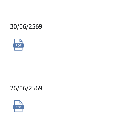
และเช่าป้ายสัญลักษณ์ กบข.
30/06/2569
จ้างที่ปรึกษาทางด้านบัญชี
(Accounting Advisory
Services)
26/06/2569
จัดจ้างดูแลระบบบำบัดน้ำเสียและ
ตรวจวิเคราะห์คุณภาพน้ำเสียของ
อาคารบางกอกซิตี้ ทาวเวอร์