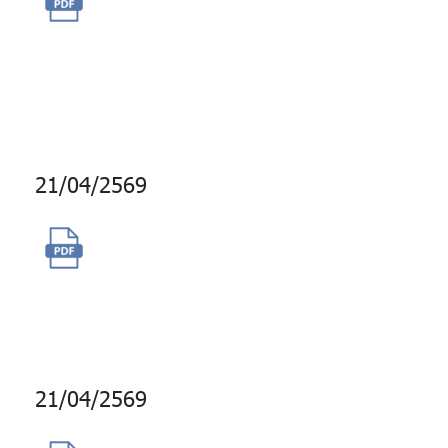
บริหารจัดการทรัพย์สิน (Asset
Management) เป็นระยะเวลา
สัญญา 1 ปี
21/04/2569
จ้างบริการบำรุงรักษาระบบ
Microsoft SCCM สำหรับเครื่อง
คอมพิวเตอร์ลูกข่าย
21/04/2569