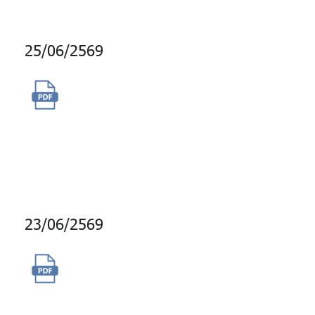
25/06/2569
จัดซื้อของรางวัล GPF Point
(Dairy Queen, Watsons,
Swensen's, White Story,
Amazon)
23/06/2569
จัดซื้อเครื่องคอมพิวเตอร์ส่วน
บุคคลแบบตั้งโต๊ะพร้อมระบบ
ปฏิบัติการและจอแสดงภาพ