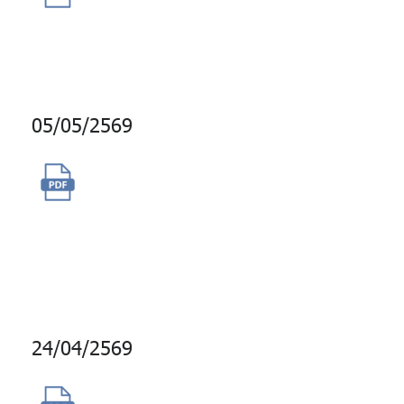
(One to Two, Jiancha,
Sushiro)
05/05/2569
จัดซื้อการใช้บริการข้อมูลตัวเทียบ
วัดสำหรับสินทรัพย์สินค้า
โภคภัณฑ์และตราสารหนี้อ้างอิง
อัตราเงินเฟ้อ
24/04/2569
จ้างผู้ให้บริการบำรุงรักษาระบบ