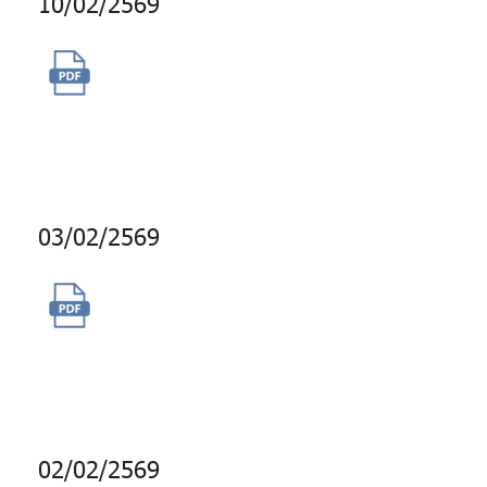
10/02/2569
จ้างบำรุงรักษาโปรแกรมพัฒนา
ความรู้สมาชิกออนไลน์ ( GPF
Elearning )
03/02/2569
จัดซื้อส่วนลด DairyQueen และ
Big C สำหรับใช้ในกิจกรรมตอบ
Quiz
02/02/2569