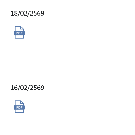
18/02/2569
จัดซื้อพร้อมติดตั้งระบบบำบัดน้ำ
ทิ้งเพื่อนำกลับมาใช้ระบบหอผึ่ง
เย็น (Cooling Tower) อาคาร
บางกอกซิตี้ ทาวเวอร์
16/02/2569
การใช้บริการระบบ Multi-Asset
Risk System XVA (MARS XVA)
ของบริษัท Bloomberg