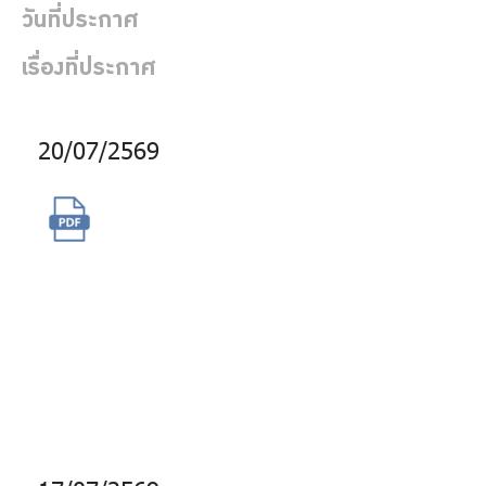
ร่วมงานกับเรา
วันที่ประกาศ
ติดต่อเรา
เรื่องที่ประกาศ
20/07/2569
ไทย
|
Eng
จ้างผู้เชี่ยวชาญภายนอกเพื่อ
ประเมินประสิทธิภาพและการ
รักษาความปลอดภัยด้าน
แอปพลิเคชันด้วยการทดสอบ
เจาะระบบ (PENETRATION
TESTING)