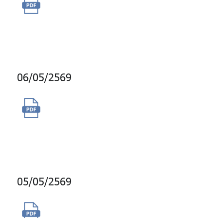
ซื้อสิทธิ์การใช้งานโปรแกรม
Adobe Creative Cloud All App
จำนวน 6 licenses
06/05/2569
จ้างผู้ให้บริการผลิตและเผยแพร่
สกู๊ปข่าวทางสถานีโทรทัศน์แห่ง
ประเทศไทย (NBT)
05/05/2569
จัดซื้อของรางวัล GPF Point