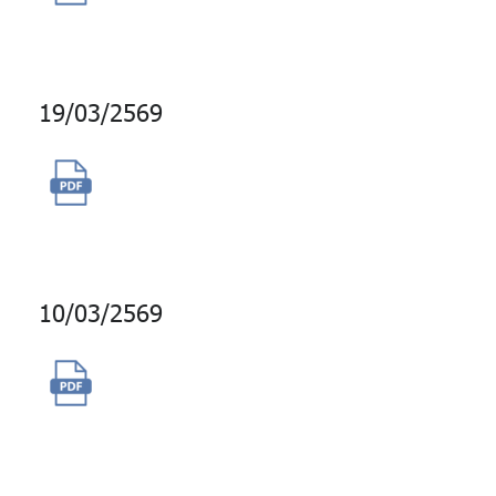
จัดการฐานข้อมูล ORACLE
19/03/2569
การจ้างผู้รับจ้างบำรุงรักษาระบบ
เสริมทะเบียนสมาชิก
10/03/2569
จ้างพัฒนาระบบกำกับการลงทุน
(Compliance Limit) และปรับปรุง
โครงสร้างสถาปัตยกรรม
ซอฟต์แวร์ให้ทันสมัย