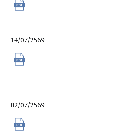
จ้างบริการเจ้าหน้าที่รับมือ
เหตุการณ์ภัยคุกคามทางไซเบอร์
14/07/2569
ขออนุมัติจัดซื้อสิทธิพิเศษ
ส่วนลดน้ำมัน PT และ กาแฟพันธุ์
ไทย
02/07/2569
จัดจ้างบริการบำรุงรักษาและดูแล
สวน ต้นไม้ และงานภูมิทัศน์