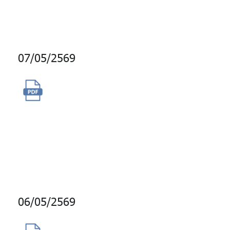
การลงทุนปี 2569
07/05/2569
การซื้อสิทธิ์การใช้งานระบบงาน
ลงทุน Charles River
Investment Management
Solution (CRIMS) เป็นระยะเวลา
1 ปี
06/05/2569