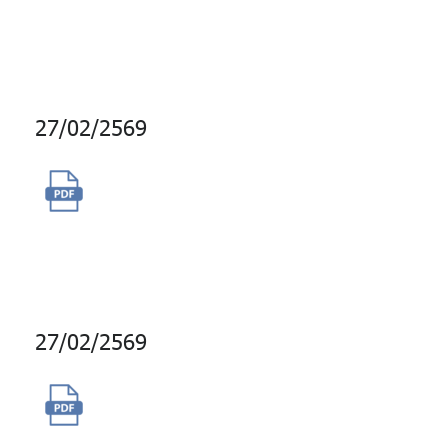
+ Extended DISC Assessment
และ Assessment Presentation
27/02/2569
จัดจ้างบริการบำรุงรักษาไฟป้าย
ชื่อและสัญลักษณ์ กบข. (ยอด
อาคารอับดุลราฮิม)
27/02/2569
จัดซื้อเครื่องคอมพิวเตอร์แบบพก
พาพร้อมระบบปฏิบัติการ IOS