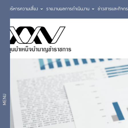
การบริหารความเสี่ยง
รายงานผลการดำเนินงาน
ข่าวสารและกิจก
ประวัติกองทุน
เกี่ยว
ตราสัญลักษณ์
กับ
วิสัยทัศน์
แผนการบริหาร
กบข.
งาน
แผนงาน
และผลการ
ดำเนินงาน
โครงสร้าง
ตามแผน
MENU
องค์กร
ยุทธศาสตร์
งบ
สถิติ
ประมาณ
กฎหมายที่