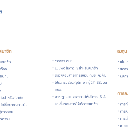
ล
สมาชิก
ลงทุน
วารสาร กบข.
ับสมาชิก
นโยบ
แบบฟอร์มต่าง ๆ สำหรับสมาชิก
ิจิทัล
สัดส่
ตรวจสอบสิทธิการรับเงิน กบข. คงค้าง
รลงทุน
ผลกา
โปรแกรมช่วยสรุปทายาทผู้มีสิทธิรับเงิน
่ม
กบข.
อ
การลง
มาตรฐานระยะเวลาการให้บริการ (SLA)
ิเศษสำหรับสมาชิก
และขั้นตอนการให้บริการสมาชิก
การกำ
้คำปรึกษาทางการเงิน
การลง
้คู่การออม
การดำ
กิจกรรม
มาตรก