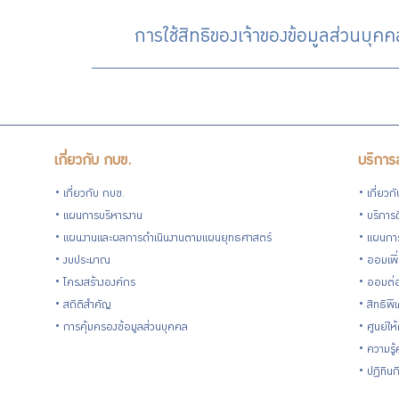
การใช้สิทธิของเจ้าของข้อมูลส่วนบุคค
เกี่ยวกับ กบข.
บริการ
เกี่ยวกับ กบข.
เกี่ยวก
แผนการบริหารงาน
บริการด
แผนงานและผลการดำเนินงานตามแผนยุทธศาสตร์
แผนกา
งบประมาณ
ออมเพิ
โครงสร้างองค์กร
ออมต่
สถิติสำคัญ
สิทธิพ
การคุ้มครองข้อมูลส่วนบุคคล
ศูนย์ให
ความรู
ปฏิทิน