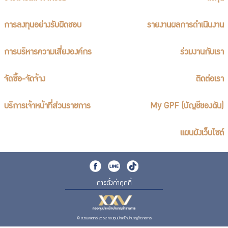
การลงทุนอย่างรับผิดชอบ
รายงานผลการดำเนินงาน
การบริหารความเสี่ยงองค์กร
ร่วมงานกับเรา
จัดซื้อ-จัดจ้าง
ติดต่อเรา
บริการเจ้าหน้าที่ส่วนราชการ
My GPF (บัญชีของฉัน)
แผนผังเว็บไซต์
การตั้งค่าคุกกี้
© สงวนลิขสิทธิ์ 2562 กองทุนบำเหน็จบำนาญข้าราชการ