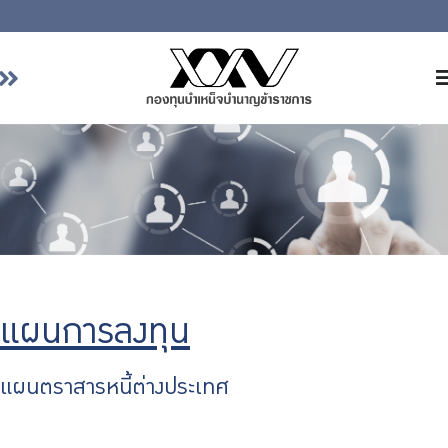
หน้าหลัก
เกี่ยวกับ กบข.
บริการสมาชิก
ลงทุน
การลงทุนอย่างรับผิดชอบ
การบริหารความเสี่ยง
แผนการลงทุน
รายงานผลการดำเนินงาน
ข่าวสารและกิจกรรม
แผนตราสารหนี้ต่างประเทศ
จัดซื้อจัดจ้าง
บริการเจ้าหน้าที่ส่วนราชการ