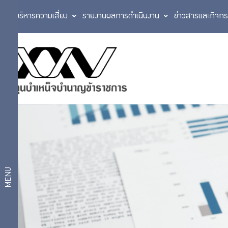
การบริหารความเสี่ยง
รายงานผลการดำเนินงาน
ข่าวสารและกิจก
ประวัติกองทุน
ตราสัญลักษณ์
เกี่ยว
วิสัยทัศน์
กับ
แผนการบริหาร
งาน
กบข.
แผนงาน
และผลการ
ดำเนินงาน
ตามแผน
โครงสร้าง
MENU
ยุทธศาสตร์
องค์กร
งบ
ประมาณ
สถิติ
กฎหมายที่