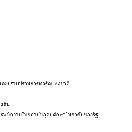
และปราบปรามการทุจริตแห่งชาติ
งถิ่น
ละพนักงานในสถาบันอุดมศึกษาในกำกับของรัฐ