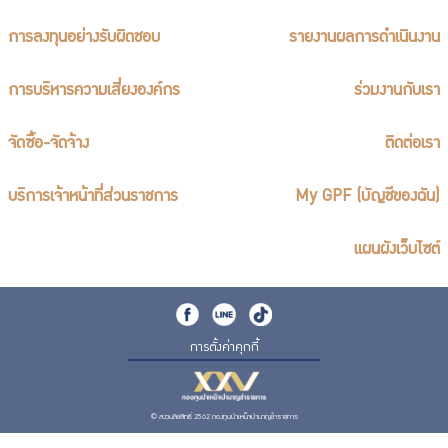
การลงทุนอย่างรับผิดชอบ
รายงานผลการดำเนินงาน
การบริหารความเสี่ยงองค์กร
ร่วมงานกับเรา
จัดซื้อ-จัดจ้าง
ติดต่อเรา
บริการเจ้าหน้าที่ส่วนราชการ
My GPF (บัญชีของฉัน)
แผนผังเว็บไซต์
การตั้งค่าคุกกี้
© สงวนลิขสิทธิ์ 2562 กองทุนบำเหน็จบำนาญข้าราชการ