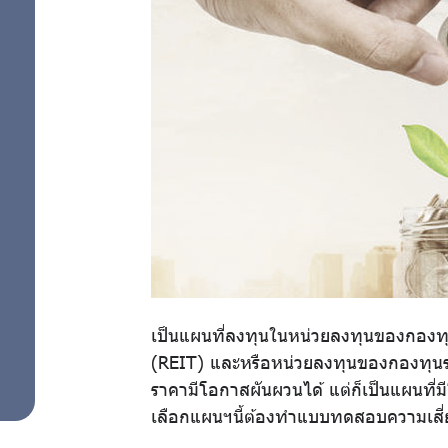
สมาชิก
แผนการลงทุน
ด้วยตนเอง
ศูนย์ให้
คำ
ปรึกษา
ทางการ
เงิน
เป็นแผนที่ลงทุนในหน่วยลงทุนของกองทุน
(REIT) และหรือหน่วยลงทุนของกองทุนรวมโ
ความ
ราคามีโอกาสผันผวนได้ แต่ก็เป็นแผนที่
รู้คู่
เลือกแผนฯนี้ต้องทำแบบทดสอบความเสี่ยง