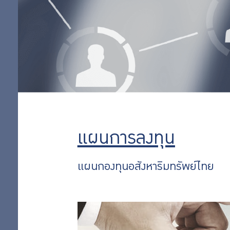
แผนทองคำ
ออม
แผนเชิงรุก 35
แผนลงทุนพื้น
เพิ่ม
ฐานทั่วไป
แผนการลงทุน
ตามหลักชะรี
ออม
อะฮ์
ต่อ
แผนเชิงรุก 65
แผนกองทุน
แผนการลงทุน
อสังหาริมทรัพย์
สิทธิ
ไทย
แผนกองทุนอสังหาริมทรัพย์ไทย
แผนหุ้นต่าง
พิเศษ
ประเทศ
แผนหุ้นไทย
สำหรับ
การผสม