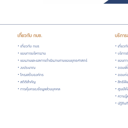
เกี่ยวกับ กบข.
บริการ
เกี่ยวกับ กบข.
เกี่ยวก
แผนการบริหารงาน
บริการด
แผนงานและผลการดำเนินงานตามแผนยุทธศาสตร์
แผนกา
งบประมาณ
ออมเพิ
โครงสร้างองค์กร
ออมต่
สถิติสำคัญ
สิทธิพ
การคุ้มครองข้อมูลส่วนบุคคล
ศูนย์ให
ความรู
ปฏิทิน