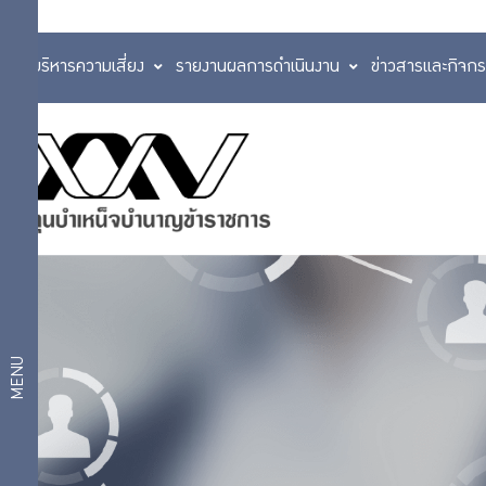
การบริหารความเสี่ยง
รายงานผลการดำเนินงาน
ข่าวสารและกิจก
แผนการลงทุน
แผนสมดุลตาม
บริการ
อายุ
สมาชิก
แผนเกษียณ
สบายใจ 2569
แผนเงินฝากและ
บริการ
ตราสารหนี้ระยะ
สั้น
ดิจิทัล
แผนตราสารหนี้
MENU
แผนกองทุนรวม
วายุภักษ์
แผนการ
แผนตราสารหนี้
ลงทุน
ต่างประเทศ