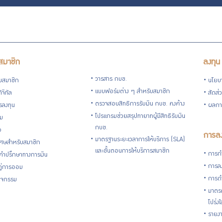
สมาชิก
ลงทุน
วารสาร กบข.
ับสมาชิก
นโยบ
แบบฟอร์มต่าง ๆ สำหรับสมาชิก
ิจิทัล
สัดส่
ตรวจสอบสิทธิการรับเงิน กบข. คงค้าง
รลงทุน
ผลกา
โปรแกรมช่วยสรุปทายาทผู้มีสิทธิรับเงิน
่ม
กบข.
อ
การลง
มาตรฐานระยะเวลาการให้บริการ (SLA)
ิเศษสำหรับสมาชิก
และขั้นตอนการให้บริการสมาชิก
การกำ
้คำปรึกษาทางการเงิน
การลง
้คู่การออม
การดำ
กิจกรรม
มาตรก
โปร่ง
รายงา