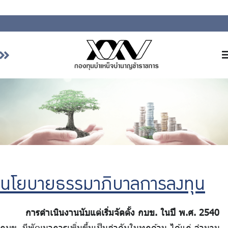
หน้าหลัก
เกี่ยวกับ กบข.
บริการสมาชิก
ลงทุน
การลงทุนอย่างรับผิดชอบ
การบริหารความเสี่ยง
นโยบายธรรมาภิบาลการลงทุน
รายงานผลการดำเนินงาน
ข่าวสารและกิจกรรม
การดำเนินงานนับแต่เริ่มจัดตั้ง กบข. ในปี พ.ศ. 2540
จัดซื้อจัดจ้าง
กบข. มีพัฒนาการเพิ่มขึ้นเป็นลำดับในทุกด้าน ได้แก่ จำนวน