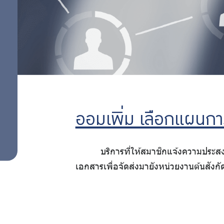
ลงทุน
Point
ตรวจ
ออม
สอบสิทธิ
การรับเงิน
เพิ่ม
กบข. คงค้าง
โปรแกรม
ช่วยสรุปหา
ออม
ทายาทผู้มี
ออมเพิ่ม เลือกแผนกา
สิทธิรับเงิน
ต่อ
กบข.
บริการที่ให้สมาชิกแจ้งความประ
ระบบ
เอกสารเพื่อจัดส่งมายังหน่วยงานต้นสังกั
MCS-Web
สิทธิ
พิเศษ