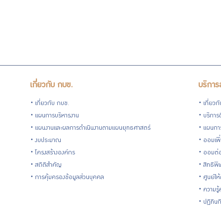
สำหรับ
สมาชิก
เกี่ยวกับ กบข.
บริการ
ศูนย์ให้
เกี่ยวกับ กบข.
เกี่ยวก
แผนการบริหารงาน
บริการด
คำ
แผนงานและผลการดำเนินงานตามแผนยุทธศาสตร์
แผนกา
งบประมาณ
ออมเพิ
ปรึกษา
โครงสร้างองค์กร
ออมต่
สถิติสำคัญ
สิทธิพ
ทางการ
การคุ้มครองข้อมูลส่วนบุคคล
ศูนย์ให
ความรู
เงิน
ปฏิทิน