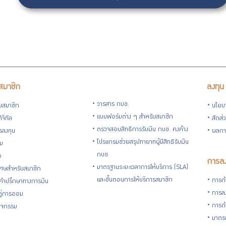
สมาชิก
ลงทุน
วารสาร กบข.
ับสมาชิก
นโยบ
แบบฟอร์มต่าง ๆ สำหรับสมาชิก
ิจิทัล
สัดส่
ตรวจสอบสิทธิการรับเงิน กบข. คงค้าง
รลงทุน
ผลกา
โปรแกรมช่วยสรุปทายาทผู้มีสิทธิรับเงิน
่ม
กบข.
อ
การลง
มาตรฐานระยะเวลาการให้บริการ (SLA)
ิเศษสำหรับสมาชิก
และขั้นตอนการให้บริการสมาชิก
การกำ
้คำปรึกษาทางการเงิน
การลง
้คู่การออม
การดำ
กิจกรรม
มาตรก