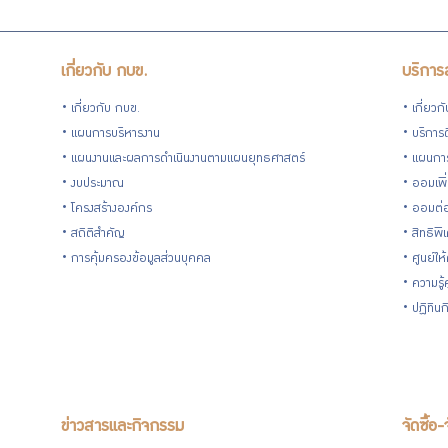
เกี่ยวกับ กบข.
บริการ
เกี่ยวกับ กบข.
เกี่ยวก
แผนการบริหารงาน
บริการด
แผนงานและผลการดำเนินงานตามแผนยุทธศาสตร์
แผนกา
งบประมาณ
ออมเพิ
โครงสร้างองค์กร
ออมต่
สถิติสำคัญ
สิทธิพ
การคุ้มครองข้อมูลส่วนบุคคล
ศูนย์ให
ความรู
ปฏิทิน
ข่าวสารและกิจกรรม
จัดซื้อ-