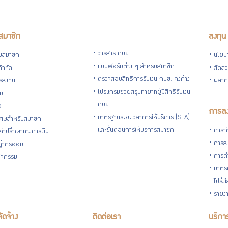
สมาชิก
ลงทุน
วารสาร กบข.
ับสมาชิก
นโยบ
แบบฟอร์มต่าง ๆ สำหรับสมาชิก
ิจิทัล
สัดส่
ตรวจสอบสิทธิการรับเงิน กบข. คงค้าง
รลงทุน
ผลกา
โปรแกรมช่วยสรุปทายาทผู้มีสิทธิรับเงิน
่ม
กบข.
อ
การลง
มาตรฐานระยะเวลาการให้บริการ (SLA)
ิเศษสำหรับสมาชิก
และขั้นตอนการให้บริการสมาชิก
การกำ
้คำปรึกษาทางการเงิน
การลง
้คู่การออม
การดำ
กิจกรรม
มาตรก
โปร่ง
รายงา
จัดจ้าง
ติดต่อเรา
บริการ