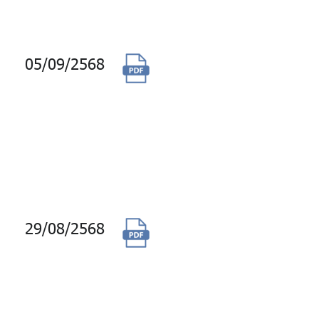
Platform (CDP)
05/09/2568
จัดจ้างพัฒนา
ปรับปรุงกระบวนการ
และระบบทดสอบ
แบบอัตโนมัติ
(Automated
Software Testing)
29/08/2568
จัดซื้อสิทธิ์การใช้
งานระบบรักษาความ
ปลอดภัย Firewall
พร้อมบริการบำรุง