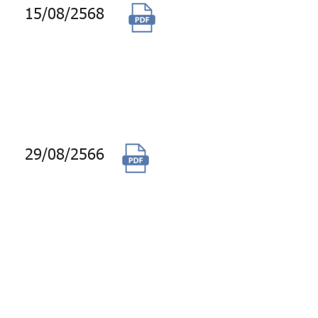
15/08/2568
จัดจ้างทำรายงาน
ประเมินมูลค่า
ทรัพย์สินอาคาร ปี
2568-2569 อาคาร
จีพีเอฟ วิทยุ
29/08/2566
จัดจ้างตรวจเช็คและ
บำรุงรักษาระบบ
กล้องวงจรปิด
(CCTV) ระยะเวลา 3
ปี (แบบไม่รวม
อะไหล่) อาคาร
บางกอกซิตี้