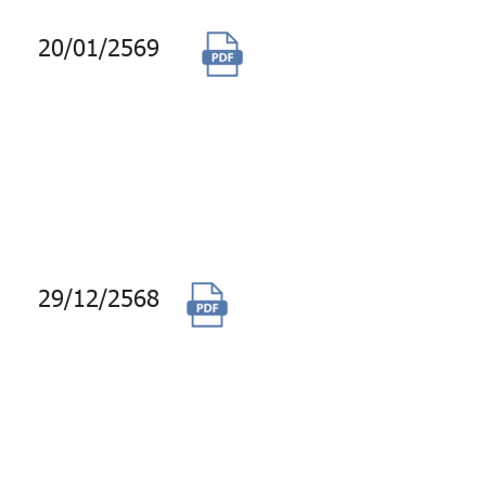
20/01/2569
จ้างบริการ
ซอฟต์แวร์ระบบ
โทรศัพท์ และ
บำรุงรักษา (IP
Telephony
System)
29/12/2568
จัดซื้อลิขสิทธิ์
Claude ประจำปี
2568 เพื่อเป็นเครื่อง
มือ AI ขั้นสูงสำหรับ
งานพัฒนา
ซอฟต์แวร์