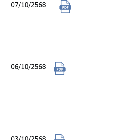
07/10/2568
(ยกเลิก) จ้าง
บริการดูแลระบบ
เครื่องคอมพิวเตอร์
แม่ข่าย และระบบ
Cloud
06/10/2568
จ้างบำรุงรักษาระบบ
งาน CRM เป็นระยะ
เวลาสัญญา 1 ปี
ตั้งแต่วันที่ 28
ตุลาคม 2568 ถึงวัน
ที่ 27 ตุลาคม 2569
03/10/2568
จัดจ้างบริการบำรุง