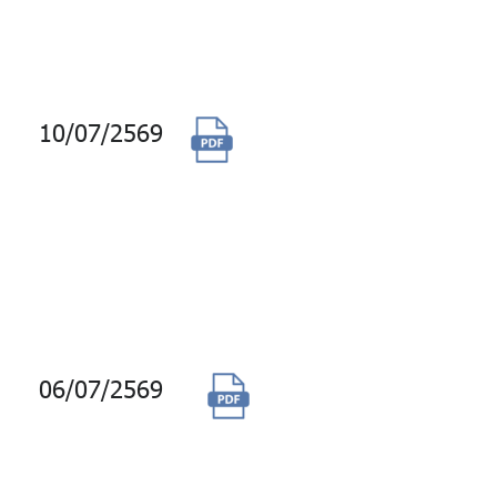
อัตโนมัติ
(Chatbot)
10/07/2569
จ้างบริการบำรุงรักษา
ระบบโครงสร้างพื้น
ฐานของศูนย์
คอมพิวเตอร์ กองทุน
บำเหน็จบำนาญ
ข้าราชการ (กบข.)
06/07/2569
จ้างผลิตชุดวีดิ
ทัศน์ละครสั้น
สำหรับสมาชิก