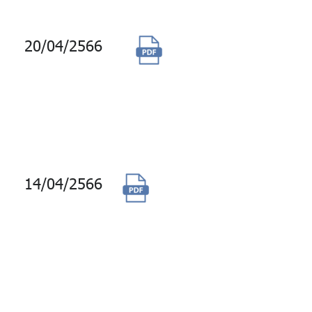
ทาวเวอร์
20/04/2566
จัดจ้างปรับปรุง
พื้นที่ ชั้น 15 และ
ชั้น 16 อาคารบี
อาคารจีพีเอฟ
วิทยุ
14/04/2566
การซื้อเครื่อง
คอมพิวเตอร์แม่ข่าย
(Server) อุปกรณ์
และซอฟต์แวร์ที่
เกี่ยวข้องพร้อมติด
ตั้ง