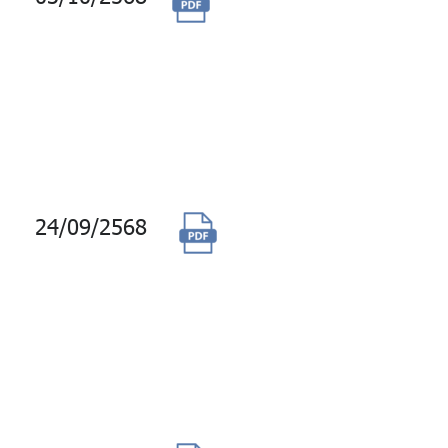
รักษาระบบแจ้งเหตุ
เพลิงไหม้ (Fire
Alarm System)
แบบไม่รวมอะไหล่
อาคารจีพีเอฟ วิทยุ
24/09/2568
จ้างผู้ดำเนิน
โครงการพัฒนา
ศักยภาพผู้นำใน
อนาคต (Future
Leader
Development)