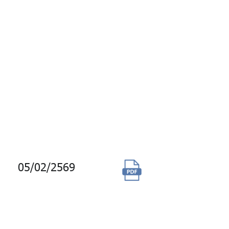
Transfer Switch:
ATS) จำนวน 1 ชุด
และสวิตซ์ตัดตอน
แบบ ACB ขนาด
4000 Amp. 3p 415
V. จำนวน 2 ชุด
อาคารบางกอกซิตี้
ทาวเวอร์
05/02/2569
จัดซื้อสิทธิ
พิเศษ
ส่วนลด
McDonald's