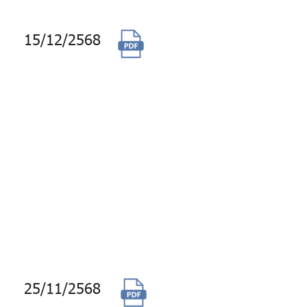
15/12/2568
(ยกเลิก) จัดซื้อ
พร้อมติดตั้งระบบ
ควบคุมการทำงาน
ของระบบเครื่องทำ
น้ำเย็นอัตโนมัติ
(Chiller Plant
Management
System) อาคาร
บางกอกซิตี้
ทาวเวอร์ (ครั้งที่ 2)
25/11/2568
จ้างบำรุงรักษาระบบ