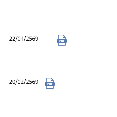
ช่องนนทรี ถึง
อาคารบางกอกซิตี้
ทาวเวอร์
22/04/2569
จัดซื้อสิทธิ
พิเศษ โค้ด
ส่วนลดบัตรชม
ภาพยนตร์ SF
20/02/2569
(ยกเลิก)จัดซื้อพร้อม
ติดตั้งชุดอุปกรณ์
โอนถ่ายแหล่งจ่าย
ไฟฟ้าแบบอัตโนมัติ
(Automatic