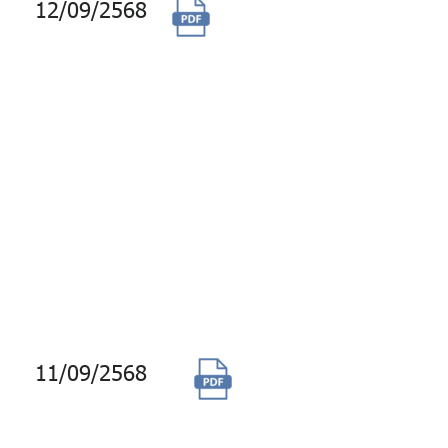
12/09/2568
(ยกเลิก) จัดซื้อ
พร้อมติดตั้งระบบ
ควบคุมการทำงาน
ของระบบเครื่องทำ
น้ำเย็นอัตโนมัติ
(Chiller Plant
Management
System) อาคาร
บางกอกซิตี้
ทาวเวอร์
11/09/2568
จ้างบริการพัฒนา
และปรับปรุงระบบ
Customer Data