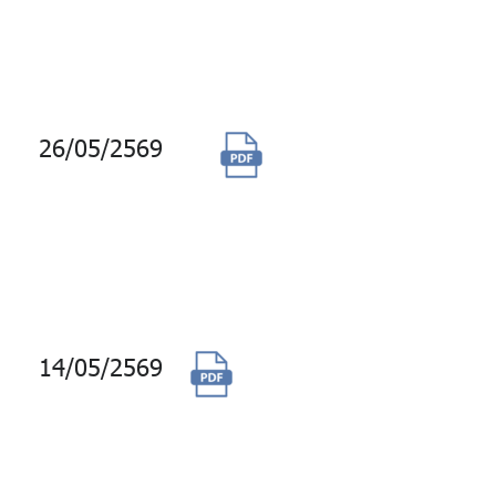
ทั่วไปและใกล้
เกษียณอายุ
ราชการ
26/05/2569
จัดจ้างผลิต
รายงานประจำปี
และรายงานผู้
สอบบัญชีประจำปี
2568
14/05/2569
(ยกเลิก) จัดจ้างออก
แบบ ทางเชื่อม
สะพานลอยจาก
สถานีรถไฟฟ้า BTS