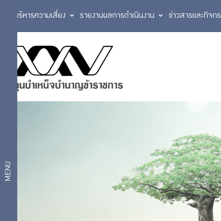
การบริหารความเสี่ยง
รายงานผลการดำเนินงาน
ข่าวสารและกิจก
นโยบาย
นโยบาย
No Gift
การ
Policy
นโยบาย
กำกับ
ต่อต้าน
การ
ดูแล
ทุจริต
กิจการ
และ
ประพฤติ
MENU
มิชอบ
การ
การ
ประเมิน
ความ
ลงทุน