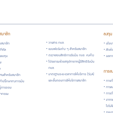
สมาชิก
ลงทุน
วารสาร กบข.
ับสมาชิก
นโยบ
แบบฟอร์มต่าง ๆ สำหรับสมาชิก
ิจิทัล
สัดส่
ตรวจสอบสิทธิการรับเงิน กบข. คงค้าง
รลงทุน
ผลกา
โปรแกรมช่วยสรุปทายาทผู้มีสิทธิรับเงิน
่ม
กบข.
อ
การลง
มาตรฐานระยะเวลาการให้บริการ (SLA)
ิเศษสำหรับสมาชิก
และขั้นตอนการให้บริการสมาชิก
การกำ
้คำปรึกษาทางการเงิน
การลง
้คู่การออม
การดำ
กิจกรรม
มาตรก
โปร่ง
รายงา