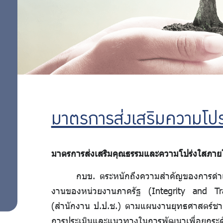
เสี่ยง
อย่าง
ทุจริต
เพื่อ
รับ
ป้องกัน
การ
ผิด
ทุจริต
ชอบ
แผน
ป้องกัน
มาตรการส่งเสริมความโปร
การ
ทุจริต
มาตรการส่งเสริมคุณธรรมและความโปร่งใสภาย
การ
กบข. ตระหนักถึงความสำคัญของการดำเน
ดำเนิน
งานของหน่วยงานภาครัฐ (Integrity and Tr
การ
(สำนักงาน ป.ป.ช.) ตามแผนงานยุทธศาสตร์ชาติว
การประเมินและแนวทางในการพัฒนาเพื่อยกระดั