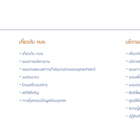
ความ
โปร่งใส
และ
เกี่ยวกับ กบข.
บริการ
ป้องกัน
เกี่ยวกับ กบข.
เกี่ยวก
แผนการบริหารงาน
บริการด
การ
แผนงานและผลการดำเนินงานตามแผนยุทธศาสตร์
แผนกา
งบประมาณ
ออมเพิ
ทุจริต
โครงสร้างองค์กร
ออมต่
สถิติสำคัญ
สิทธิพ
การคุ้มครองข้อมูลส่วนบุคคล
ศูนย์ให
การ
ความรู
ปฏิทิน
ประเมิน
ITA