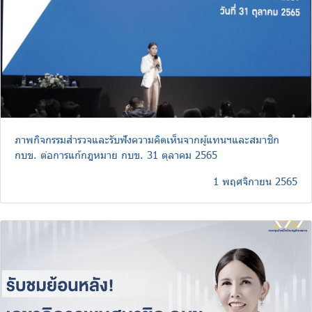
ภาพกิจกรรมสำรวจและรับฟังความคิดเห็นจากผู้แทนฯและสมาชิก
กบข. ต่อการแก้กฎหมาย กบข. 31 ตุลาคม 2565
1 พฤศจิกายน 2565