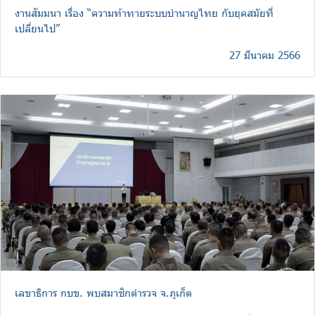
งานสัมมนา เรื่อง “ความท้าทายระบบบำนาญไทย กับยุคสมัยที่
เปลี่ยนไป”
27 มีนาคม 2566
เลขาธิการ กบข. พบสมาชิกตำรวจ จ.ภูเก็ต