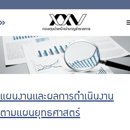
หน้าหลัก
เกี่ยวกับ กบข.
บริการสมาชิก
ลงทุน
การลงทุนอย่างรับผิดชอบ
การบริหารความเสี่ยง
แผนงานและผลการดำเนินงาน
รายงานผลการดำเนินงาน
ข่าวสารและกิจกรรม
ตามแผนยุทธศาสตร์
จัดซื้อจัดจ้าง
บริการเจ้าหน้าที่ส่วนราชการ