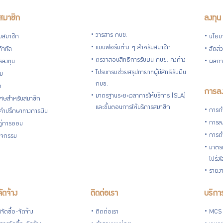
สมาชิก
ลงทุน
วารสาร กบข.
ับสมาชิก
นโยบ
แบบฟอร์มต่าง ๆ สำหรับสมาชิก
ิจิทัล
สัดส่
ตรวจสอบสิทธิการรับเงิน กบข. คงค้าง
รลงทุน
ผลกา
โปรแกรมช่วยสรุปทายาทผู้มีสิทธิรับเงิน
่ม
กบข.
อ
การลง
มาตรฐานระยะเวลาการให้บริการ (SLA)
ิเศษสำหรับสมาชิก
และขั้นตอนการให้บริการสมาชิก
การกำ
้คำปรึกษาทางการเงิน
การลง
้คู่การออม
การดำ
กิจกรรม
มาตรก
โปร่ง
รายงา
จัดจ้าง
ติดต่อเรา
บริการ
ัดซื้อ-จัดจ้าง
ติดต่อเรา
MCS