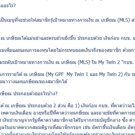
ืออะไร
?
เป็นเมนูที่จะช่วยให้สมาชิกรู้เป้าหมายทางการเงิน ณ เกษียณ (
MLS)
ส
ณ เกษียณได้แม่นยำและครบถ้วนยิ่งขึ้น ประกอบด้วย เงินก้อน กบข. 
มเพิ่มและแผนการลงทุนโดยไม่กระทบยอดเงินจริงของสมาชิก ด้วยก
ามระดับเป้าหมายทางการเงิน ณ เกษียณ (
MLS)
ใน
My Twin 2 "
กบข.
ณการรายได้ ณ เกษียณ (
My GPF My Twin 1
และ
My Twin 2)
กับ 
ิจารณาวางแผนเกษียณของสมาชิกได้
กษียณ ประกอบด้วยอะไรบ้าง
?
 ณ เกษียณ ประกอบด้วย 2 ส่วน คือ 1) เงินก้อน กบข. ที่คาดว่าจะไ
ดือน เพดานเงินเดือน อายุหรือปีที่คาดว่าจะเกษียณ และอายุขัยที่คา
 เงินบำนาญจากรัฐที่คาดว่าสมาชิกจะได้รับจากกรมบัญชีกลาง ซึ่ง คำ
ในอนาคตจากสมมติฐานที่สมาชิกกรอก เช่น อัตราขึ้นเงินเดือน อัตรา
นต้น จากนั้นคำนวณเงินบำนาญโดยใช้หลักเกณฑ์การคำนวณเงินบำนาญ