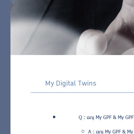
My Digital Twins
Q :
เมนู
My GPF & My GPF
A :
เมนู
My GPF & My