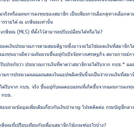
ินจริงหรือแผนการลงทุนของสมาชิก เป็นเพียงการเลือกดูทางเลือกตา
ารรายได้ ณ เกษียณเท่านั้น
 เกษียณ (
MLS)
ที่ตั้งไว้สามารถปรับเปลี่ยนได้หรือไม่
?
นยอดเงินประมาณการตามสมมติฐานซึ่งอาจจะไม่ใช่ยอดเงินที่สมาชิกได้ร
ุนอาจมีความผันผวนขึ้นอยู่กับปัจจัยทางเศรษฐกิจ สถานการณ์การล
ได้รับประกันว่า ประมาณการเงินที่คาดว่าสมาชิกจะได้รับจาก กบข.* แ
มการประมวลผลและแสดงในแอปพลิเคชันนี้จะเป็นจำนวนเงินที่สมาชิ
ได้รับจาก กบข. จริง ขึ้นอยู่กับผลตอบแทนที่เกิดขึ้นจากแผนการลงทุน
ก กบข.
อบถามข้อมูลเพิ่มเติมเกี่ยวกับเงินบำนาญ โปรดติดต่อ กรมบัญชีกล
ียณที่เปรียบเทียบกับเพื่อนสมาชิกใช้เกณฑ์อะไรบ้าง
?