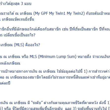
้างได้สูงสุด 3 แบบ
าณรายได้ ณ เกษียณ (
My GPF My Twin
1
My Twin
2) กับระดับเป้าห
เกษียณชัดเจนยิ่งขึ้น
ิกอื่นที่มีลักษณะใกล้เคียงกับสมาชิก เช่น ปีที่เริ่มเป็นสมาชิก ปีที่จ
ns
เปลี่ยนชื่อเป็นอะไร
?
 เกษียณ (
MLS)
คืออะไร
?
ิน ณ เกษียณ หรือ
MLS (Minimum Lump Sum)
หมายถึง จำนวนเงินที
ตหลังเกษียณ
เป้าหมายทางการเงิน ณ เกษียณ ใช้ข้อมูลต่อไปนี้ 1) การสำรวจค่า
อ ณ เกษียณของสมาชิกโดยยังไม่รวมภาระหนี้สินและค่าเช่าที่อยู่อาศ
นแต่ละปี
ารเงิน ณ เกษียณ มี “ระดับ” ต่างกันตามคุณภาพชีวิตที่คาดหวัง ดังนี้ 1
5) หรือ ชีวิตที่มีความสุขเพิ่มขึ้นอีกระดับ และ 3) ระดับพื้นฐานทั่วไป (