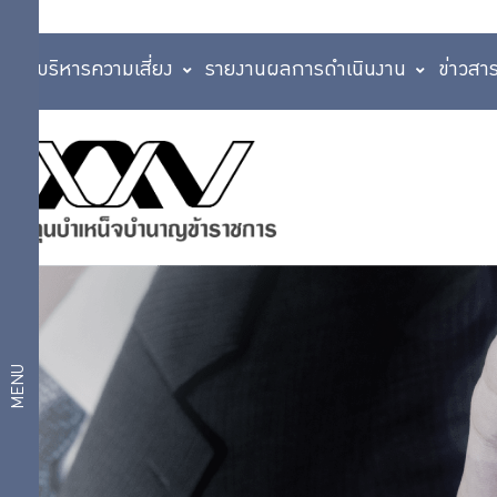
การบริหารความเสี่ยง
รายงานผลการดำเนินงาน
ข่าวสา
คำถาม
ติดต่อ
พบ
บ่อย
เรา
คำถาม
พบ
บ่อย
MENU