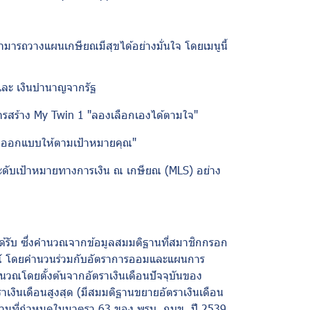
ามารถวางแผนเกษียณมีสุขได้อย่างมั่นใจ โดยเมนูนี้
และ เงินบำนาญจากรัฐ
ารสร้าง
My Twin 1 "
ลองเลือกเองได้ตามใจ"
 ออกแบบให้ตามเป้าหมายคุณ"
ระดับเป้าหมายทางการเงิน ณ เกษียณ (
MLS)
อย่าง
ด้รับ ซึ่งคำนวณจากข้อมูลสมมติฐานที่สมาชิกกรอก
ดการณ์ โดยคำนวนร่วมกับอัตราการออมและแผนการ
นวณโดยตั้งต้นจากอัตราเงินเดือนปัจจุบันของ
เงินเดือนสูงสุด (มีสมมติฐานขยายอัตราเงินเดือน
ตามที่กำหนดในมาตรา 63 ของ พรบ. กบข. ปี 2539