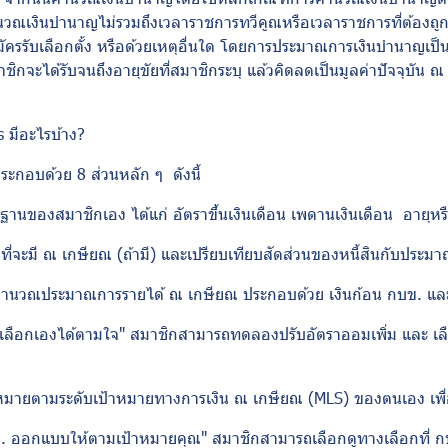
คำนวณเงินบำนาญไม่รวมถึงเวลาราชการทวีคูณหรือเวลาราชการที่ต้องถ
ปสมัครรับเลือกตั้ง หรือด้วยเหตุอื่นใด โดยการประมาณการเงินบำนาญ
ชิกจะได้รับจนถึงอายุขัยที่สมาชิกระบุ แล้วคิดลดเป็นมูลค่าปัจจุ
ns
มีอะไรบ้าง
?
ระกอบด้วย 8 ส่วนหลัก ๆ ดังนี้
านของสมาชิกเอง ได้แก่ อัตราขึ้นเงินเดือน เพดานเงินเดือน อายุหรื
นที่จะมี ณ เกษียณ (ถ้ามี) และเปรียบเทียบสัดส่วนของหนี้สินกับประ
คำนวณประมาณการรายได้ ณ เกษียณ ประกอบด้วย เงินก้อน กบข. และ
ลือกเองได้ตามใจ" สมาชิกสามารถทดลองปรับอัตราออมเพิ่ม และ เล
าหมายตามระดับเป้าหมายทางการเงิน ณ เกษียณ (
MLS)
ของตนเอง เพื
. ออกแบบให้ตามเป้าหมายคุณ" สมาชิกสามารถเลือกดูทางเลือกที่ 