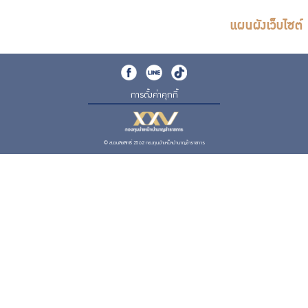
แผนผังเว็บไซต์
การตั้งค่าคุกกี้
© สงวนลิขสิทธิ์ 2562 กองทุนบำเหน็จบำนาญข้าราชการ