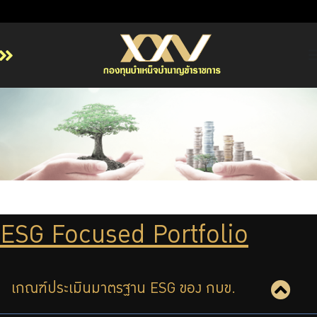
หน้าหลัก
เกี่ยวกับ กบข.
บริการสมาชิก
ลงทุน
การลงทุนอย่างรับผิดชอบ
การบริหารความเสี่ยง
ESG Focused Portfolio
รายงานผลการดำเนินงาน
ข่าวสารและกิจกรรม
จัดซื้อจัดจ้าง
เกณฑ์ประเมินมาตรฐาน ESG ของ กบข.
บริการเจ้าหน้าที่ส่วนราชการ