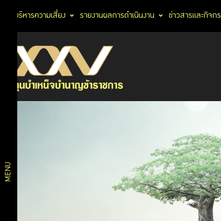
การบริหารความเสี่ยง
รายงานผลการดำเนินงาน
ข่าวสารและกิจก
นโยบาย
นโยบาย
No Gift
การ
Policy
นโยบาย
กำกับ
ต่อต้าน
การ
ดูแล
ทุจริต
กิจการ
และ
ประพฤติ
MENU
มิชอบ
การ
การ
ประเมิน
ความ
ลงทุน