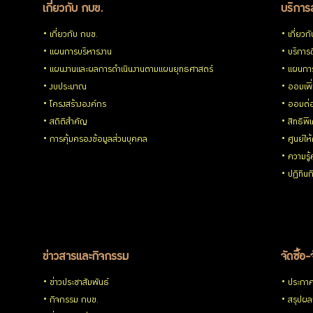
เกี่ยวกับ กบข.
บริการ
เกี่ยวกับ กบข.
เกี่ยวก
แผนการบริหารงาน
บริการด
แผนงานและผลการดำเนินงานตามแผนยุทธศาสตร์
แผนกา
งบประมาณ
ออมเพิ
โครงสร้างองค์กร
ออมต่
สถิติสำคัญ
สิทธิพ
การคุ้มครองข้อมูลส่วนบุคคล
ศูนย์ให
ความรู
ปฏิทิน
ข่าวสารและกิจกรรม
จัดซื้อ-
ข่าวประชาสัมพันธ์
ประกาศจ
กิจกรรม กบข.
สรุปผลก