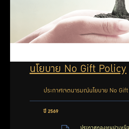
เสี่ยง
อย่าง
ทุจริต
เพื่อ
รับ
ป้องกัน
การ
ผิด
ทุจริต
ชอบ
แผน
ป้องกัน
นโยบาย No Gift Policy
การ
ทุจริต
การ
ประกาศเจตนารมณ์นโยบาย No Gift Po
ดำเนิน
ปี 2569
การ
ประกาศกองทุนบำเหน็จบ