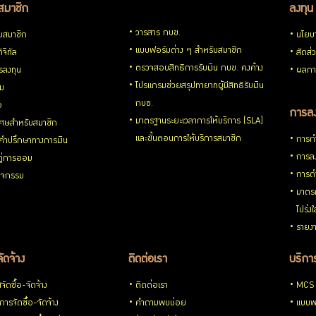
สมาชิก
ลงทุน
วารสาร กบข.
ับสมาชิก
นโยบ
แบบฟอร์มต่าง ๆ สำหรับสมาชิก
ิจิทัล
สัดส่
ตรวจสอบสิทธิการรับเงิน กบข. คงค้าง
รลงทุน
ผลกา
โปรแกรมช่วยสรุปทายาทผู้มีสิทธิรับเงิน
่ม
กบข.
อ
การลง
มาตรฐานระยะเวลาการให้บริการ (SLA)
ิเศษสำหรับสมาชิก
และขั้นตอนการให้บริการสมาชิก
การกำ
้คำปรึกษาทางการเงิน
การลง
้คู่การออม
การดำ
กิจกรรม
มาตรก
โปร่ง
รายงา
จัดจ้าง
ติดต่อเรา
บริการ
ัดซื้อ-จัดจ้าง
ติดต่อเรา
MCS
ารจัดซื้อ-จัดจ้าง
คำถามพบบ่อย
แบบฟ