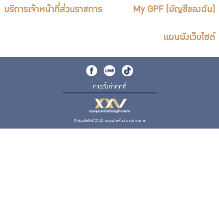
บริการเจ้าหน้าที่ส่วนราชการ
My GPF (บัญชีของฉัน)
แผนผังเว็บไซต์
การตั้งค่าคุกกี้
© สงวนลิขสิทธิ์ 2562 กองทุนบำเหน็จบำนาญข้าราชการ