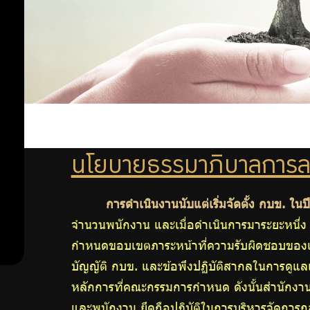
นโยบาย
อย่าง
สิทธิ
มนุษย
รับ
ชน
จรรยา
ผิด
บรรณ
ชอบ
พนักงาน
และ
นโยบายธรรมาภิบาลการล
ลูกจ้าง
การดำเนินงานนับแต่เริ่มจัดตั้ง กบข. ใน
การ
การ
จำนวนพนักงาน และเมื่อดำเนินการมาระยะหนึ่ง 
ตรวจ
กำหนดขอบเขตภาระหน้าที่ความรับผิดชอบของแ
สอบ
ดำเนิน
บัญญัติ กบข. และข้อพึงปฏิบัติสากลในการดู
ภายใน
การ
หลักการที่คณะกรรมการกำหนด ดังนั้นสำนักงา
และพนักงาน ยึดถือปฏิบัติในการบริหารจัดการก