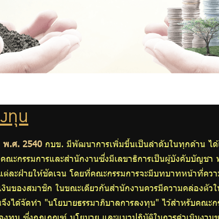
งทุน
ปี พ.ศ. 2540
กบข. มีพัฒนาการเพิ่มขึ้นเป็นลำดับในทุกด้าน ไ
คณะกรรมการและสำนักงานซึ่งมีเลขาธิการเป็นผู้บังคับบัญชา 
ต่ละฝ่ายให้ชัดเจน โดยที่คณะกรรมการจะมีบทบาทหน้าที่คว
แลเงินของสมาชิก ในขณะเดียวกันสำนักงานควรมีความคล่องต
นจึงได้จัดทำ "นโยบายธรรมาภิบาลการลงทุน" ไว้สำหรับคณะกร
องทุน ซึ่งกฎเกณฑ์ นโยบาย และแนวปฏิบัติในการดำเนินงานขอ