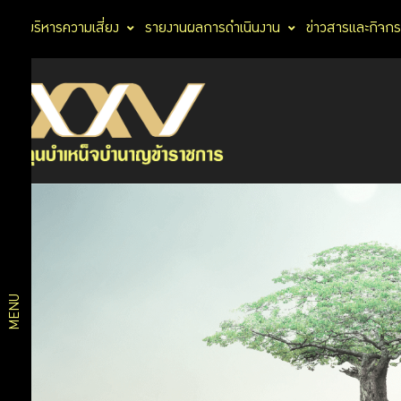
การบริหารความเสี่ยง
รายงานผลการดำเนินงาน
ข่าวสารและกิจก
นโยบาย
นโยบาย
การ
การ
กำกับ
ดูแล
กำกับ
กิจการ
นโยบาย
ดูแล
ธรรมาภิ
กิจการ
บาลด้าน
สมาชิก
MENU
นโยบาย
ธรรมาภิ
การ
บาลการ
ลงทุน
ลงทุน