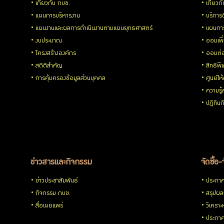
เกี่ยวกับ กบข.
เกี่ยวก
ความ
แผนการบริหารงาน
บริการด
แผนงานและผลการดำเนินงานตามแผนยุทธศาสตร์
แผนกา
โปร่งใส
งบประมาณ
ออมเพิ
โครงสร้างองค์กร
ออมต่
และ
สถิติสำคัญ
สิทธิพ
การคุ้มครองข้อมูลส่วนบุคคล
ศูนย์ให
ป้องกัน
ความรู
ปฏิทิน
การ
ทุจริต
ข่าวสารและกิจกรรม
จัดซื้อ-
การ
ข่าวประชาสัมพันธ์
ประกาศจ
ประเมิน
กิจกรรม กบข.
สรุปผลก
สื่อเผยแพร่
วิเคราะ
ITA
ประกาศ