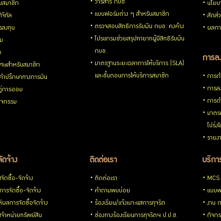
วารสาร กบข.
ับสมาชิก
นโยบ
แบบฟอร์มต่าง ๆ สำหรับสมาชิก
ิจิทัล
สัดส่
ตรวจสอบสิทธิการรับเงิน กบข. คงค้าง
รลงทุน
ผลกา
โปรแกรมช่วยสรุปทายาทผู้มีสิทธิรับเงิน
่ม
กบข.
อ
การลง
มาตรฐานระยะเวลาการให้บริการ (SLA)
ิเศษสำหรับสมาชิก
และขั้นตอนการให้บริการสมาชิก
การกำ
้คำปรึกษาทางการเงิน
การลง
้คู่การออม
การดำ
กิจกรรม
มาตรก
โปร่ง
รายงา
จัดจ้าง
ติดต่อเรา
บริการ
ัดซื้อ-จัดจ้าง
ติดต่อเรา
MCS
ารจัดซื้อ-จัดจ้าง
คำถามพบบ่อย
แบบฟ
ห์ผลการจัดซื้อจัดจ้าง
ร้องเรียน/แจ้งเบาะแสการทุจริต
งาน 
จำหน่ายทรัพย์สิน
ช่องทางร้องเรียนการทุจริตฯ ป.ป.ช.
กิจกร