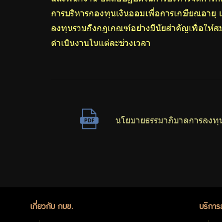
ต่อ
การบริหารกองทุนเงินออมเพื่อการเกษียณอาย
ลงทุนรวมถึงกฎเกณฑ์อย่างมีนัยสำคัญเพื่อให้ส
ต้าน
ดำเนินงานในแต่ละช่วงเวลา
การ
ทุจริต
นโยบายธรรมาภิบาลการลงทุ
มาตรการ
ภายใน
เพื่อส่ง
เสริม
เกี่ยวกับ กบข.
บริการ