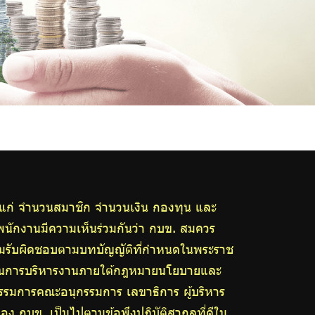
ด้แก่ จำนวนสมาชิก จำนวนเงิน กองทุน และ
พนักงานมีความเห็นร่วมกันว่า กบข. สมควร
ามรับผิดชอบตามบทบัญญัติที่กำหนดในพระราช
ัวในการบริหารงานภายใต้กฎหมายนโยบายและ
รมการคณะอนุกรรมการ เลขาธิการ ผู้บริหาร
ง กบข. เป็นไปตามข้อพึงปฏิบัติสากลที่ดีใน