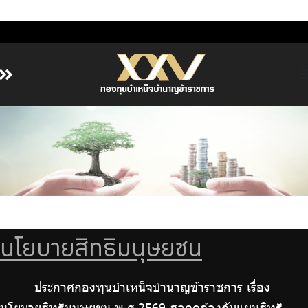
หน้าหลัก
เกี่ยวกับ กบข.
บริการสมาชิก
ลงทุน
การลงทุนอย่างรับผิดชอบ
การบริหารความเสี่ยง
นโยบายสิทธิมนุษยชน
รายงานผลการดำเนินงาน
ข่าวสารและกิจกรรม
ประกาศกองทุนบำเหน็จบำนาญข้าราชการ เรื่อง
จัดซื้อจัดจ้าง
นโยบายสิทธิมนุษยชน พ.ศ.2569 สอดคล้องกับแผนสิทธิ