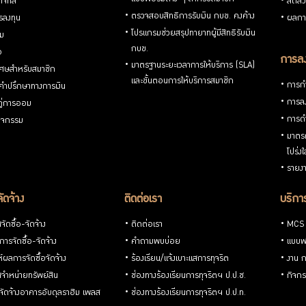
ิจิทัล
สัดส่
ตรวจสอบสิทธิการรับเงิน กบข. คงค้าง
รลงทุน
ผลกา
โปรแกรมช่วยสรุปทายาทผู้มีสิทธิรับเงิน
่ม
กบข.
อ
การลง
มาตรฐานระยะเวลาการให้บริการ (SLA)
ิเศษสำหรับสมาชิก
และขั้นตอนการให้บริการสมาชิก
การกำ
้คำปรึกษาทางการเงิน
การลง
้คู่การออม
การดำ
กิจกรรม
มาตรก
โปร่ง
รายงา
จัดจ้าง
ติดต่อเรา
บริการ
ัดซื้อ-จัดจ้าง
ติดต่อเรา
MCS
ารจัดซื้อ-จัดจ้าง
คำถามพบบ่อย
แบบฟ
ห์ผลการจัดซื้อจัดจ้าง
ร้องเรียน/แจ้งเบาะแสการทุจริต
งาน 
จำหน่ายทรัพย์สิน
ช่องทางร้องเรียนการทุจริตฯ ป.ป.ช.
กิจกร
อ-จัดจ้างอาคารอับดุลราฮิม เพลส
ช่องทางร้องเรียนการทุจริตฯ ป.ป.ท.