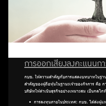
ลงทุน
ประชุมผู้ถือหุ้น
อย่าง
แนวทาง
การออก
รับ
เสียงลง
คะแนนการ
ผิด
ประชุมผู้ถือ
ชอบ
หุ้น
รายงาน
การเข้า
การออกเสียงลงคะแนนการปร
การ
ประชุมผู้ถือ
กบข. ให้ความสำคัญกับการแสดงบทบาทในฐานะเจ้
หุ้น
ดำเนิน
สำคัญของผู้ถือหุ้นในฐานะเจ้าของกิจการ คือ ก
ESG Focused
บริษัทให้ดำเนินธุรกิจอย่างเหมาะสม เป็นกลไกที่
Portfolio
การ
เกณฑ์
การลงทุนภายในประเทศ: กบข. ได้ส่งผู้แ
ต่อ
ประเมิน