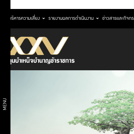
การบริหารความเสี่ยง
รายงานผลการดำเนินงาน
ข่าวสารและกิจก
หลักปฏิบัติการ
ลงทุนที่มีความ
นโยบาย
รับผิดชอบ PRI
การ
หลักธรรมาภิ
บาลการลงทุน
กำกับ
สำหรับผู้ลงทุน
สถาบัน (I
ดูแล
Code)
กิจการ
แนวทางการ
MENU
ลงทุนอย่างรับ
ผิดชอบ
การ
การออกเสียงลง
คะแนนการ