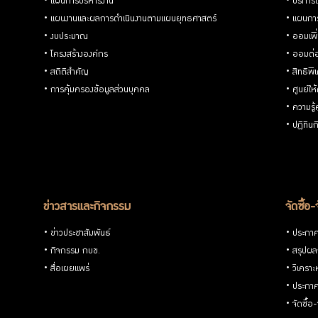
แผนการบริหารงาน
บริการด
แผนงานและผลการดำเนินงานตามแผนยุทธศาสตร์
แผนกา
งบประมาณ
ออมเพิ
โครงสร้างองค์กร
ออมต่
สถิติสำคัญ
สิทธิพ
การคุ้มครองข้อมูลส่วนบุคคล
ศูนย์ให
ความรู
ปฏิทิน
ข่าวสารและกิจกรรม
จัดซื้อ-
ข่าวประชาสัมพันธ์
ประกาศจ
กิจกรรม กบข.
สรุปผลก
สื่อเผยแพร่
วิเคราะ
ประกาศ
จัดซื้