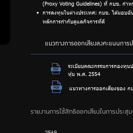
(Proxy Voting Guidelines) ที่ กบข. กำห
มาตรฐาน
ต้าน
การลงทุนในต่างประเทศ: กบข. ได้มอบฉั
ESG กบข
หลักการกำกับดูแลกิจการที่ดี
รายชื่อ
การ
บริษัทที่ผ่าน
ทุจริต
เกณฑ์
แนวทางการออกเสียงลงคะแนนการประช
(Universe)
ESG in Action
ระเบียบคณะกรรมการกองทุนบำ
มาตรการ
รายงานความ
หุ้น พ.ศ. 2554
ยั่งยืนและ
ภายใน
แนวทางการออกเสียงของ ก
รายงานอื่นที่
เพื่อส่ง
เกี่ยวข้อง
เสริม
รายงานการใช้สิทธิออกเสียงในการประชุมผู้
ความ