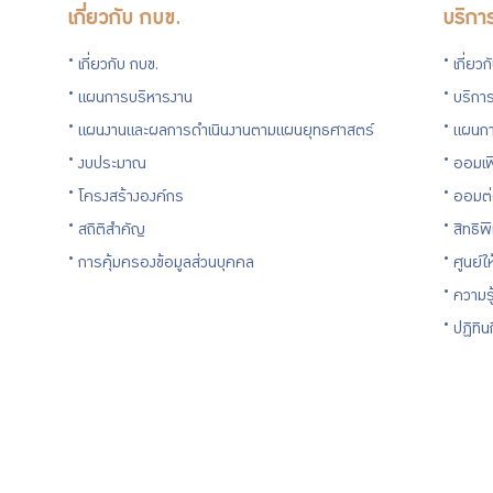
เกี่ยวกับ กบข.
บริกา
เกี่ยวกับ กบข.
เกี่ยว
แผนการบริหารงาน
บริการ
แผนงานและผลการดำเนินงานตามแผนยุทธศาสตร์
แผนกา
งบประมาณ
ออมเพ
โครงสร้างองค์กร
ออมต
สถิติสำคัญ
สิทธิพ
การคุ้มครองข้อมูลส่วนบุคคล
ศูนย์ใ
ความร
ปฏิทิ