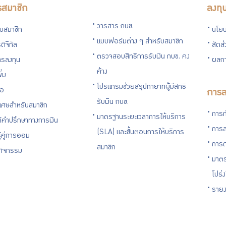
รสมาชิก
ลงทุ
วารสาร กบข.
กับสมาชิก
นโยบ
แบบฟอร์มต่าง ๆ สำหรับสมาชิก
ดิจิทัล
สัดส
ตรวจสอบสิทธิการรับเงิน กบข. คง
รลงทุน
ผลกา
ค้าง
ิ่ม
โปรแกรมช่วยสรุปทายาทผู้มีสิทธิ
่อ
การล
รับเงิน กบข.
ิเศษสำหรับสมาชิก
การก
มาตรฐานระยะเวลาการให้บริการ
ห้คำปรึกษาทางการเงิน
การล
(SLA) และขั้นตอนการให้บริการ
ู้คู่การออม
การด
สมาชิก
นกิจกรรม
มาตร
โปร่
รายง