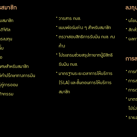
รสมาชิก
ลงทุ
วารสาร กบข.
กับสมาชิก
นโยบ
แบบฟอร์มต่าง ๆ สำหรับสมาชิก
ดิจิทัล
สัดส
ตรวจสอบสิทธิการรับเงิน กบข. คง
รลงทุน
ผลกา
ค้าง
ิ่ม
โปรแกรมช่วยสรุปทายาทผู้มีสิทธิ
่อ
การล
รับเงิน กบข.
ิเศษสำหรับสมาชิก
การก
มาตรฐานระยะเวลาการให้บริการ
ห้คำปรึกษาทางการเงิน
การล
(SLA) และขั้นตอนการให้บริการ
ู้คู่การออม
การด
สมาชิก
นกิจกรรม
มาตร
โปร่
รายง