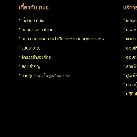
เกี่ยวกับ กบข.
บริกา
เกี่ยวกับ กบข.
เกี่ยว
แผนการบริหารงาน
บริการ
แผนงานและผลการดำเนินงานตามแผนยุทธศาสตร์
แผนกา
งบประมาณ
ออมเพ
โครงสร้างองค์กร
ออมต
สถิติสำคัญ
สิทธิพ
การคุ้มครองข้อมูลส่วนบุคคล
ศูนย์ใ
ความร
ปฏิทิ