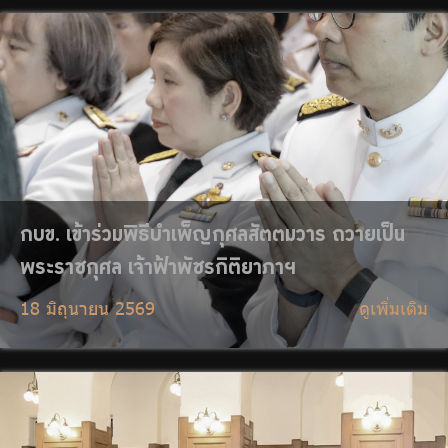
กบข. เข้าถวายสักการะและลงนามถวายความอาลัย
เจ้าฟ้าพัชรกิติยาภาฯ
16 มิถุนายน 2569
ดูเพิ่มเติม