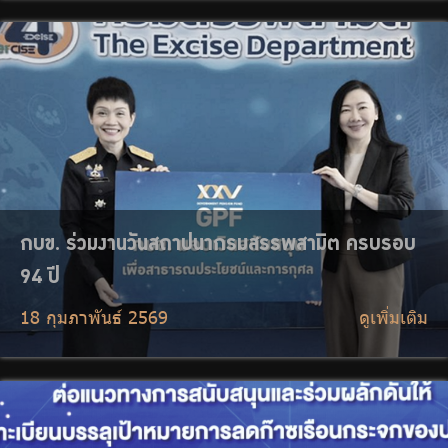
กบข. ผนึกกำลัง AIMC และตลาดหลักทรัพย์ฯ ขับ
เคลื่อนบทบาทเชิงรุก ผลักดันบริษัทจดทะเบียนไทยสู่
การบริหารความเสี่ยงด้านสภาพภูมิอากาศอย่างเป็น
รูปธรรม
17 กุมภาพันธ์ 2569
ดูเพิ่มเติม