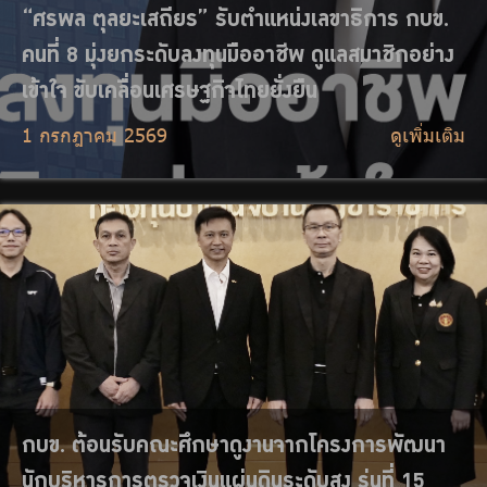
กบข. ต้อนรับคณะศึกษาดูงานจากโครงการพัฒนา
นักบริหารการตรวจเงินแผ่นดินระดับสูง รุ่นที่ 15
29 มิถุนายน 2569
ดูเพิ่มเติม
กบข. ร่วมพิธีเจริญพระพุทธมนต์และทำบุญ
ตักบาตรถวายเป็นพระกุศล เนื่องในโอกาสฉลองพระ
ชนมายุ 99 พรรษา สมเด็จพระสังฆราช