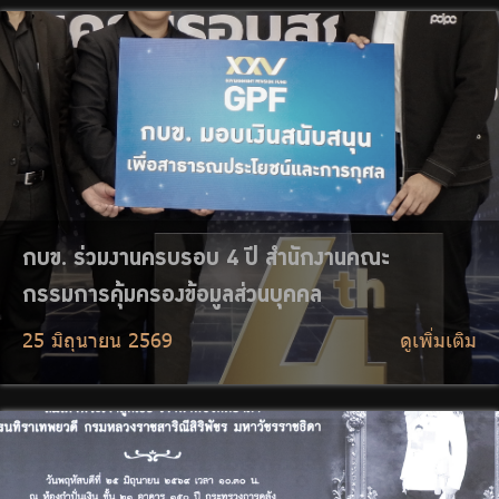
กบข. เข้าร่วมพิธีบำเพ็ญกุศลปัณรสมวาร ถวายเป็น
พระราชกุศล เจ้าฟ้าพัชรกิติยาภาฯ
25 มิถุนายน 2569
ดูเพิ่มเติม