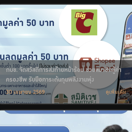
กบข. จัดให้ ประกันอุบัติเหตุฟรี คุ้มครองนาน 30 วัน
สิทธิพิเศษต้อนรับสงกรานต์ เฉพาะสมาชิก กบข.
เท่านั้น
10 เมษายน 2569
ดูเพิ่มเติม