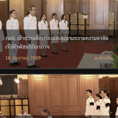
กบข. ร่วมถวายพระพรชัยมงคล เนื่องในโอกาสพระ
ราชพิธีมหามงคล เฉลิมพระชนมพรรษา 4 รอบ
สมเด็จพระนางเจ้าฯ พระบรมราชินี
3 มิถุนายน 2569
ดูเพิ่มเติม