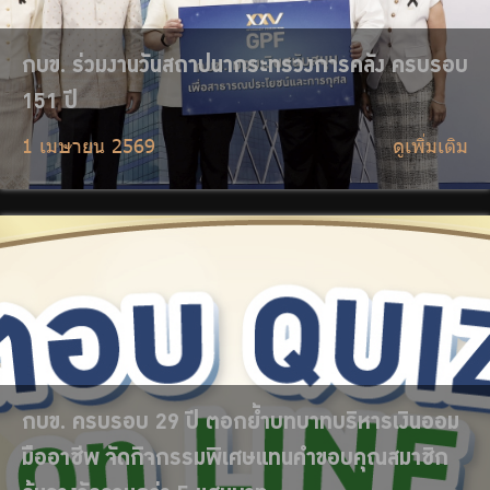
กบข. ครบรอบ 29 ปี ตอกย้ำบทบาทบริหารเงินออม
มืออาชีพ จัดกิจกรรมพิเศษแทนคำขอบคุณสมาชิก
ลุ้นรางวัลรวมกว่า 5 แสนบาท
26 มีนาคม 2569
ดูเพิ่มเติม
กบข. ตั้งทีมติดตามสงครามตะวันออกกลางใกล้ชิด
มองตลาดผันผวนระยะสั้น เน้นบริหารพอร์ตกระจาย
ความเสี่ยง