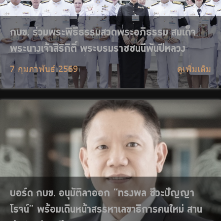
บอร์ด กบข. อนุมัติลาออก “ทรงพล ชีวะปัญญา
โรจน์” พร้อมเดินหน้าสรรหาเลขาธิการคนใหม่ สาน
ต่อ ‘เกษียณมีสุข’
4 กุมภาพันธ์ 2569
ดูเพิ่มเติม
กบข. ร่วมพิธีบำเพ็ญกุศลสตมวาร ถวายเป็นพระ
ราชกุศลแด่สมเด็จพระนางเจ้าสิริกิติ์ พระบรม
ราชินีนาถ พระบรมราชชนนีพันปีหลวง