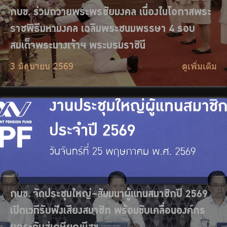
กบข. จัดประชุมใหญ่–สัมมนาผู้แทนสมาชิกปี 2569
เปิดเวทีรับฟังเสียงสมาชิก พร้อมขับเคลื่อนองค์กร
ยกระดับสู่เกษียณมีสุข
26 พฤษภาคม 2569
ดูเพิ่มเติม
กบข. ร่วมบันทึกเทปถวายพระพรชัยมงคล สมเด็จ
พระนางเจ้าฯ พระบรมราชินี เนื่องในโอกาสวันเฉลิม
พระชนมพรรษา 3 มิถุนายน 2569