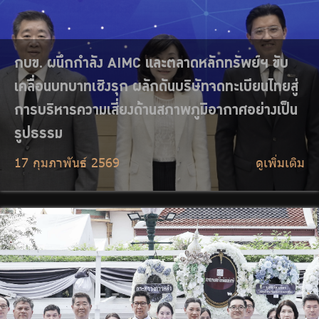
กบข. ร่วมพระพิธีธรรมสวดพระอภิธรรม สมเด็จ
พระนางเจ้าสิริกิติ์ พระบรมราชชนนีพันปีหลวง
7 กุมภาพันธ์ 2569
ดูเพิ่มเติม