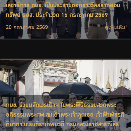
เลขาธิการ กบข. เป็นประธานออกรางวัลสลากออม
ทรัพย์ ธอส. ประจำงวด 16 กรกฎาคม 2569
20 กรกฎาคม 2569
ดูเพิ่มเติม
กบข. ร่วมผลัดเวรเฝ้าฯ ในพระพิธีธรรมสวดพระ
อภิธรรมพระศพ สมเด็จพระเจ้าลูกเธอ เจ้าฟ้าพัชรกิ
ติยาภา นเรนทิราเทพยวดี กรมหลวงราชสาริณีสิริ