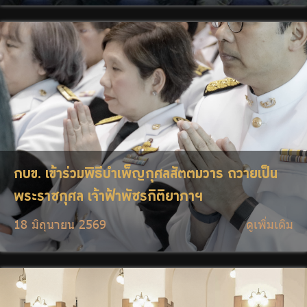
กบข. เข้าร่วมพิธีบำเพ็ญกุศลสัตตมวาร ถวายเป็น
พระราชกุศล เจ้าฟ้าพัชรกิติยาภาฯ
18 มิถุนายน 2569
ดูเพิ่มเติม