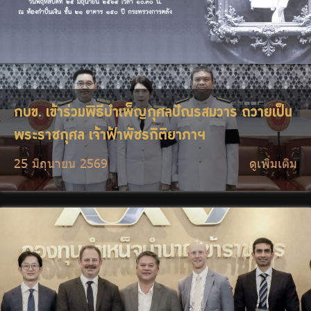
กบข. เข้าร่วมพิธีบำเพ็ญกุศลปัณรสมวาร ถวายเป็น
พระราชกุศล เจ้าฟ้าพัชรกิติยาภาฯ
25 มิถุนายน 2569
ดูเพิ่มเติม