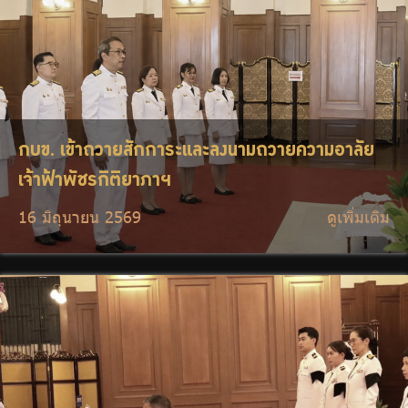
กบข. เข้าถวายสักการะและลงนามถวายความอาลัย
เจ้าฟ้าพัชรกิติยาภาฯ
16 มิถุนายน 2569
ดูเพิ่มเติม