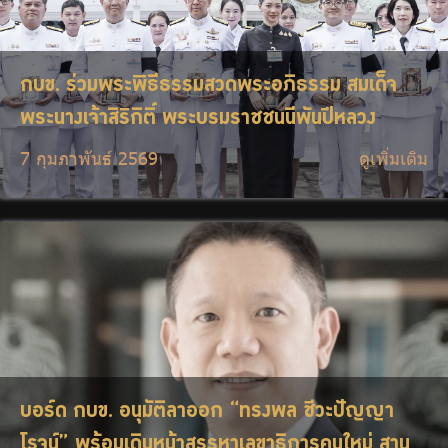
กบข. ร่วมพระพิธีธรรมสวดพระอภิธรรม สมเด็จ
พระนางเจ้าสิริกิติ์ พระบรมราชชนนีพันปีหลวง
7 กุมภาพันธ์ 2569
ดูเพิ่มเติม
บอร์ด กบข. อนุมัติลาออก “ทรงพล ชีวะปัญญา
โรจน์” พร้อมเดินหน้าสรรหาเลขาธิการคนใหม่ สาน