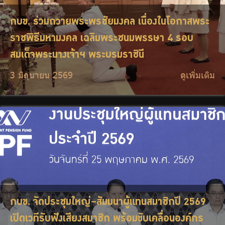
กบข. ร่วมถวายพระพรชัยมงคล เนื่องในโอกาสพระ
ราชพิธีมหามงคล เฉลิมพระชนมพรรษา 4 รอบ
สมเด็จพระนางเจ้าฯ พระบรมราชินี
3 มิถุนายน 2569
ดูเพิ่มเติม
กบข. จัดประชุมใหญ่–สัมมนาผู้แทนสมาชิกปี 2569
เปิดเวทีรับฟังเสียงสมาชิก พร้อมขับเคลื่อนองค์กร