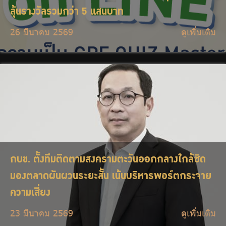
ลุ้นรางวัลรวมกว่า 5 แสนบาท
26 มีนาคม 2569
ดูเพิ่มเติม
กบข. ตั้งทีมติดตามสงครามตะวันออกกลางใกล้ชิด
มองตลาดผันผวนระยะสั้น เน้นบริหารพอร์ตกระจาย
ความเสี่ยง
23 มีนาคม 2569
ดูเพิ่มเติม