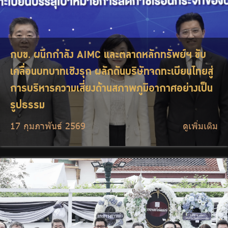
กบข. ผนึกกำลัง AIMC และตลาดหลักทรัพย์ฯ ขับ
เคลื่อนบทบาทเชิงรุก ผลักดันบริษัทจดทะเบียนไทยสู่
การบริหารความเสี่ยงด้านสภาพภูมิอากาศอย่างเป็น
รูปธรรม
17 กุมภาพันธ์ 2569
ดูเพิ่มเติม