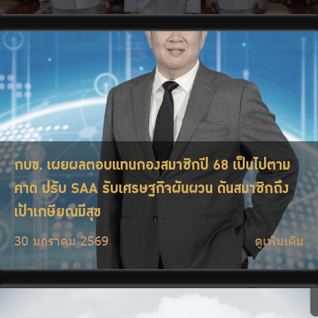
กบข. เผยผลตอบแทนกองสมาชิกปี 68 เป็นไปตาม
คาด ปรับ SAA รับเศรษฐกิจผันผวน ดันสมาชิกถึง
เป้าเกษียณมีสุข
30 มกราคม 2569
ดูเพิ่มเติม