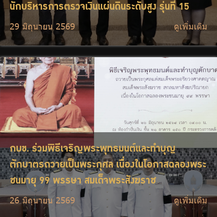
นักบริหารการตรวจเงินแผ่นดินระดับสูง รุ่นที่ 15
29 มิถุนายน 2569
ดูเพิ่มเติม
กบข. ร่วมพิธีเจริญพระพุทธมนต์และทำบุญ
ตักบาตรถวายเป็นพระกุศล เนื่องในโอกาสฉลองพระ
ชนมายุ 99 พรรษา สมเด็จพระสังฆราช
26 มิถุนายน 2569
ดูเพิ่มเติม