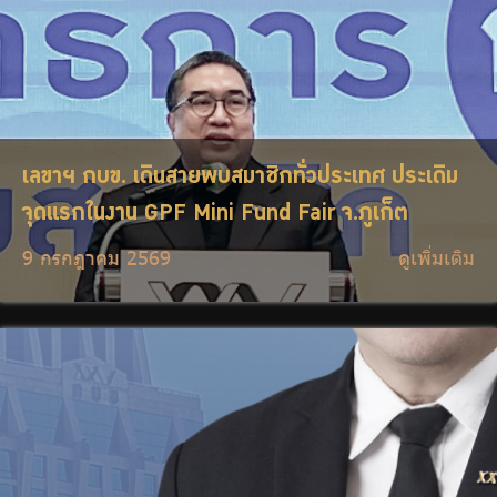
เลขาฯ กบข. เดินสายพบสมาชิกทั่วประเทศ ประเดิม
จุดแรกในงาน GPF Mini Fund Fair จ.ภูเก็ต
9 กรกฎาคม 2569
ดูเพิ่มเติม