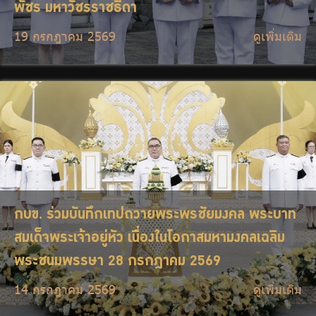
พัชร มหาวัชรราชธิดา
19 กรกฎาคม 2569
ดูเพิ่มเติม
กบข. ร่วมบันทึกเทปถวายพระพรชัยมงคล พระบาท
สมเด็จพระเจ้าอยู่หัว เนื่องในโอกาสมหามงคลเฉลิม
พระชนมพรรษา 28 กรกฎาคม 2569
14 กรกฎาคม 2569
ดูเพิ่มเติม