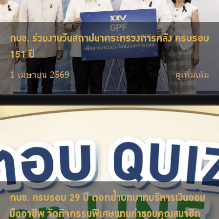
กบข. ร่วมงานวันสถาปนากระทรวงการคลัง ครบรอบ
151 ปี
1 เมษายน 2569
ดูเพิ่มเติม
กบข. ครบรอบ 29 ปี ตอกย้ำบทบาทบริหารเงินออม
มืออาชีพ จัดกิจกรรมพิเศษแทนคำขอบคุณสมาชิก