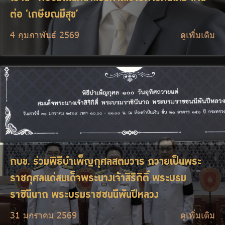
ต่อ ‘เกษียณมีสุข’
4 กุมภาพันธ์ 2569
ดูเพิ่มเติม
กบข. ร่วมพิธีบำเพ็ญกุศลสตมวาร ถวายเป็นพระ
ราชกุศลแด่สมเด็จพระนางเจ้าสิริกิติ์ พระบรม
ราชินีนาถ พระบรมราชชนนีพันปีหลวง
31 มกราคม 2569
ดูเพิ่มเติม