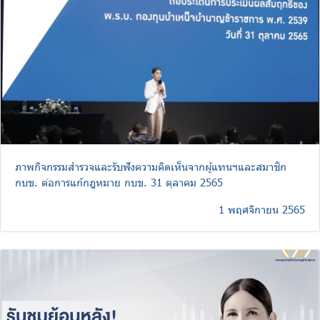
ภาพกิจกรรมสำรวจและรับฟังความคิดเห็นจากผู้แทนฯและสมาชิก
กบข. ต่อการแก้กฎหมาย กบข. 31 ตุลาคม 2565
1 พฤศจิกายน 2565