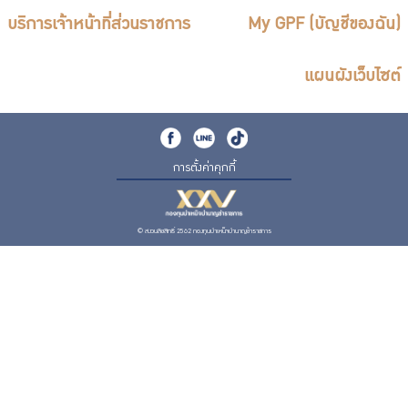
บริการเจ้าหน้าที่ส่วนราชการ
My GPF (บัญชีของฉัน)
แผนผังเว็บไซต์
การตั้งค่าคุกกี้
© สงวนลิขสิทธิ์ 2562 กองทุนบำเหน็จบำนาญข้าราชการ