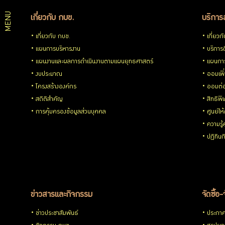
MENU
เกี่ยวกับ กบข.
บริการ
เกี่ยวกับ กบข.
เกี่ยวก
แผนการบริหารงาน
บริการด
แผนงานและผลการดำเนินงานตามแผนยุทธศาสตร์
แผนกา
งบประมาณ
ออมเพิ
โครงสร้างองค์กร
ออมต่
สถิติสำคัญ
สิทธิพ
การคุ้มครองข้อมูลส่วนบุคคล
ศูนย์ให
ความรู
ปฏิทิน
ข่าวสารและกิจกรรม
จัดซื้อ-
ข่าวประชาสัมพันธ์
ประกาศจ