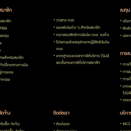
สมาชิก
ลงทุน
วารสาร กบข.
ับสมาชิก
นโยบ
แบบฟอร์มต่าง ๆ สำหรับสมาชิก
ิจิทัล
สัดส่
ตรวจสอบสิทธิการรับเงิน กบข. คงค้าง
รลงทุน
ผลกา
โปรแกรมช่วยสรุปทายาทผู้มีสิทธิรับเงิน
่ม
กบข.
อ
การลง
มาตรฐานระยะเวลาการให้บริการ (SLA)
ิเศษสำหรับสมาชิก
และขั้นตอนการให้บริการสมาชิก
การกำ
้คำปรึกษาทางการเงิน
การลง
้คู่การออม
การดำ
กิจกรรม
มาตรก
โปร่ง
รายงา
จัดจ้าง
ติดต่อเรา
บริการ
ัดซื้อ-จัดจ้าง
ติดต่อเรา
MCS