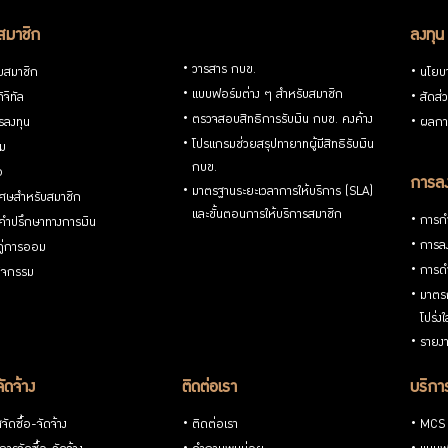
สมาชิก
ลงทุน
วารสาร กบข.
ับสมาชิก
นโยบ
แบบฟอร์มต่าง ๆ สำหรับสมาชิก
ิจิทัล
สัดส่
ตรวจสอบสิทธิการรับเงิน กบข. คงค้าง
รลงทุน
ผลกา
โปรแกรมช่วยสรุปทายาทผู้มีสิทธิรับเงิน
่ม
กบข.
อ
การลง
มาตรฐานระยะเวลาการให้บริการ (SLA)
ิเศษสำหรับสมาชิก
และขั้นตอนการให้บริการสมาชิก
การกำ
้คำปรึกษาทางการเงิน
การลง
้คู่การออม
การดำ
กิจกรรม
มาตรก
โปร่ง
รายงา
จัดจ้าง
ติดต่อเรา
บริการ
ัดซื้อ-จัดจ้าง
ติดต่อเรา
MCS