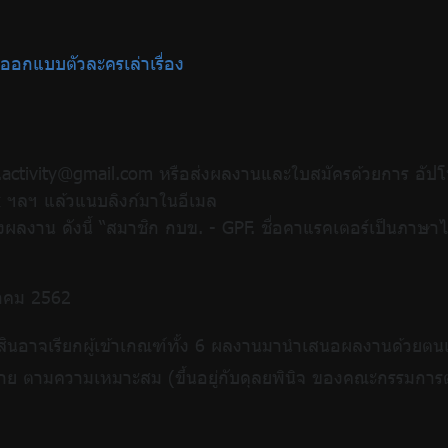
อกแบบตัวละครเล่าเรื่อง
activity@gmail.com หรือส่งผลงานและใบสมัครด้วยการ อัปโ
 ฯลฯ แล้วแนบลิงก์มาในอีเมล
ับส่งผลงาน ดังนี้ “สมาชิก กบข. - GPF. ชื่อคาแรคเตอร์เป็นภา
ุลาคม 2562
นอาจเรียกผู้เข้าเกณฑ์ทั้ง 6 ผลงานมานำเสนอผลงานด้วยตนเ
ท้าย ตามความเหมาะสม (ขึ้นอยู่กับดุลยพินิจ ของคณะกรรมการต