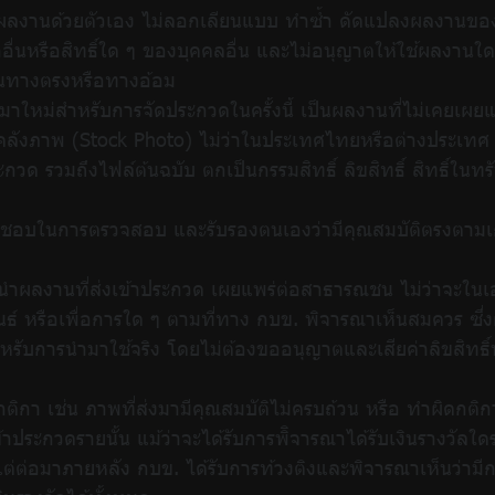
รค์ผลงานด้วยตัวเอง ไม่ลอกเลียนแบบ ทำซ้ำ ดัดแปลงผลงานขอ
ญญาอื่นหรือสิทธิ์ใด ๆ ของบุคคลอื่น และไม่อนุญาตให้ใช้ผล
ะในทางตรงหรือทางอ้อม
นมาใหม่สำหรับการจัดประกวดในครั้งนี้ เป็นผลงานที่ไม่เคยเผยแพ
นคลังภาพ (Stock Photo) ไม่ว่าในประเทศไทยหรือต่างประเทศ 
ะกวด รวมถึงไฟล์ต้นฉบับ ตกเป็นกรรมสิทธิ์ ลิขสิทธิ์ สิทธิ์ใน
ับผิดชอบในการตรวจสอบ และรับรองตนเองว่ามีคุณสมบัติตรงตา
 นำผลงานที่ส่งเข้าประกวด เผยแพร่ต่อสาธารณชน ไม่ว่าจะในเอก
์ หรือเพื่อการใด ๆ ตามที่ทาง กบข. พิจารณาเห็นสมควร ซึ่งผ
บการนำมาใช้จริง โดยไม่ต้องขออนุญาตและเสียค่าลิขสิทธิ์ห
ติกา เช่น ภาพที่ส่งมามีคุณสมบัติไม่ครบถ้วน หรือ ทำผิดก
้าประกวดรายนั้น แม้ว่าจะได้รับการพิิจารณาได้รับเงินรางวัลใดร
ว แต่ต่อมาภายหลัง กบข. ได้รับการท้วงติงและพิจารณาเห็นว่า