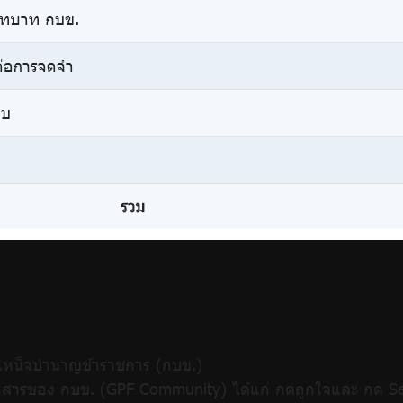
ำเหน็จบำนาญข้าราชการ (กบข.)
ื่อสารของ กบข. (GPF Community) ได้แก่ กดถูกใจและ กด See