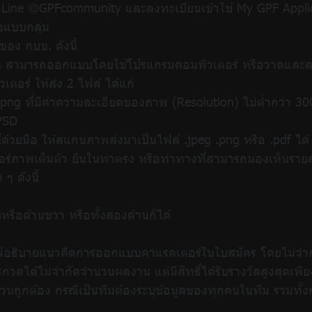
ี่ Line @GPFcommunity และลงทะเบียนเข้าใช้ My GPF Appli
ือแบบกลุ่ม
ของ กบข. ดังนี้
าน สามารถออกแบบโดยใช้โปรแกรมคอมพิวเตอร์ หรือวาดและลงส
อร์ ให้ส่ง 2 ไฟล์ ได้แก่
png ที่่มีค่าความละเอียดของภาพ (Resolution) ไม่ต่ำกว่า 
 PSD
ยมือ ให้สแกนภาพส่งมาเป็นไฟล์ .jpeg .png หรือ .pdf ได้ (ใ
์ภาพเต็มตัว ยืนในท่าตรง หรือท่าทางที่สามารถมองเห็นรายละ
 ดังนี้
ยหรือด้านขวา หรือทั้งสองด้านก็ได้
พิมพ์อธิบายแนวคิดการออกแบบคาแรคเตอร์ในใบสมัคร โดยไม่จ
วดได้ไม่จำกัดจำนวนผลงาน แต่มีสิทธิ์ได้รับรางวัลสูงสุดเพีย
นถูกต้อง กรณีเป็นทีมต้องระบุข้อมูลของทุกคนในทีม รวมทั้