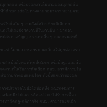
งบุคคลอื่น หรือส่งผลงานในนามของบุคคลอื่น
งานใดที่มีลักษณะส่อไปทางลามกอนาจาร หยาบคาย
ร่ในสื่อใด ๆ รวมถึงสื่อโซเชียลมีเดียทุก
และไม่เคยส่งผลงานนี้ในงานอื่น ๆ มาก่อน
ทรัพย์สินทางปัญญาประเภทอื่น ๆ ตลอดจนสิทธิ์
มเกณฑ์ โดยต้องกรอกรายละเอียดให้ถูกต้องครบ
สารสื่อสิ่งพิมพ์ทุกประเภท หรือสื่อรูปแบบอื่น
ลงานที่ได้รับการคัดเลือก กบข. อาจมีการปรับ
รือจ่ายค่าตอบแทนใดๆ ทั้งสิ้นแก่เจ้าของผล
ติกาการประกวดในข้อใดข้อหนึ่ง คณะกรรมการ
างวัลหนึ่งไปแล้ว หรือแม้ว่าจะได้รับการพิิจา
มีการทำผิดกฎ-กติกาจริง กบข. สามารถยกเลิก