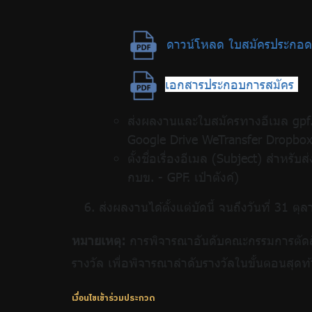
ดาวน์โหลด ใบสมัครประกอดอ
เอกสารประกอบการสมัคร
ส่งผลงานและใบสมัครทางอีเมล gpf.
Google Drive WeTransfer Dropbox
ตั้งชื่อเรื่องอีเมล (Subject) สำหร
กบข. - GPF. เป๋าตังค์)
6. ส่งผลงานได้ตั้งแต่บัดนี้ จนถึงวันที่ 31 ต
หมายเหตุ:
การพิจารณาอันดับคณะกรรมการตัดสิ
รางวัล เพื่อพิจารณาลำดับรางวัลในขั้นตอนสุด
เงื่อนไขเข้าร่วมประกวด