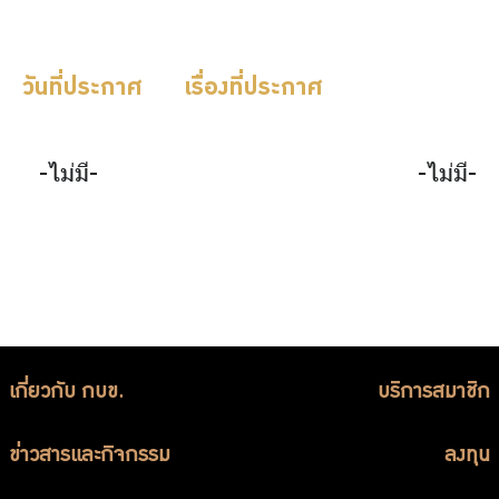
บริการเจ้าหน้าที่ส่วนราชการ
ร่วมงานกับเรา
วันที่ประกาศ
เรื่องที่ประกาศ
ติดต่อเรา
-ไม่มี-
-ไม่มี-
ไทย
|
Eng
เกี่ยวกับ กบข.
บริการสมาชิก
ข่าวสารและกิจกรรม
ลงทุน