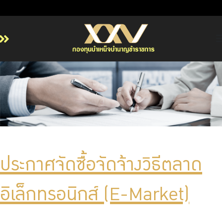
หน้าหลัก
เกี่ยวกับ กบข.
บริการสมาชิก
ลงทุน
การลงทุนอย่างรับผิดชอบ
การบริหารความเสี่ยง
ประกาศจัดซื้อจัดจ้างวิธีตลาด
รายงานผลการดำเนินงาน
อิเล็กทรอนิกส์ (E-Market)
ข่าวสารและกิจกรรม
จัดซื้อจัดจ้าง