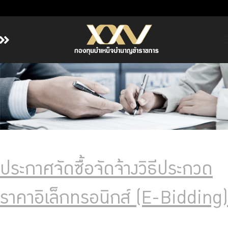
หน้าหลัก
เกี่ยวกับ กบข.
บริการสมาชิก
ลงทุน
การลงทุนอย่างรับผิดชอบ
การบริหารความเสี่ยง
ประกาศจัดซื้อจัดจ้างวิธีประกวด
รายงานผลการดำเนินงาน
ข่าวสารและกิจกรรม
ราคาอิเล็กทรอนิกส์ (E-Bidding)
จัดซื้อจัดจ้าง
บริการเจ้าหน้าที่ส่วนราชการ