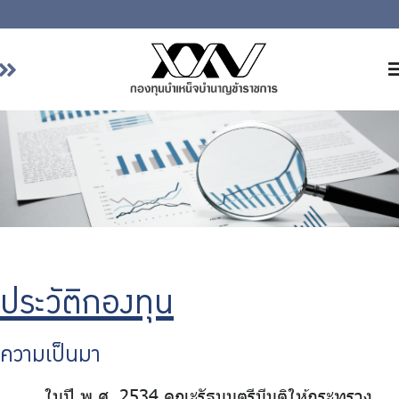
หน้าหลัก
เกี่ยวกับ กบข.
บริการสมาชิก
ลงทุน
การลงทุนอย่างรับผิดชอบ
การบริหารความเสี่ยง
ประวัติกองทุน
รายงานผลการดำเนินงาน
ข่าวสารและกิจกรรม
ความเป็นมา
จัดซื้อจัดจ้าง
ในปี พ.ศ. 2534 คณะรัฐมนตรีมีมติให้กระทรวง