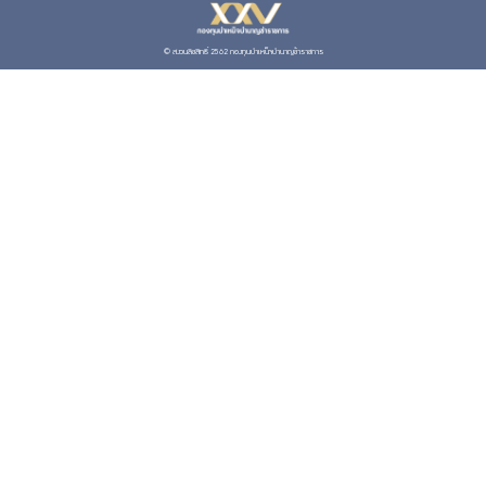
© สงวนลิขสิทธิ์ 2562 กองทุนบำเหน็จบำนาญข้าราชการ