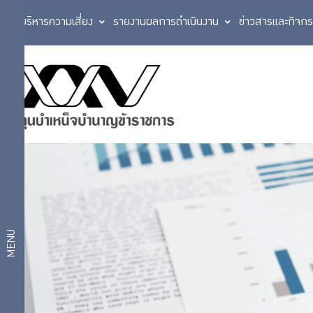
การบริหารความเสี่ยง
รายงานผลการดำเนินงาน
ข่าวสารและกิจก
ประวัติกองทุน
ตราสัญลักษณ์
เกี่ยว
วิสัยทัศน์
กับ
แผนการบริหาร
งาน
กบข.
แผนงาน
และผลการ
ดำเนินงาน
ตามแผน
โครงสร้าง
MENU
ยุทธศาสตร์
องค์กร
งบ
ประมาณ
สถิติ
กฎหมายที่