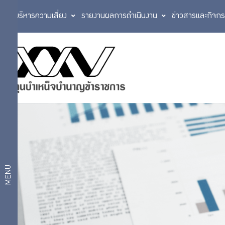
การบริหารความเสี่ยง
รายงานผลการดำเนินงาน
ข่าวสารและกิจก
ประวัติกองทุน
ตราสัญลักษณ์
เกี่ยว
วิสัยทัศน์
กับ
แผนการบริหาร
งาน
กบข.
แผนงาน
และผลการ
ดำเนินงาน
ตามแผน
โครงสร้าง
MENU
ยุทธศาสตร์
องค์กร
งบ
ประมาณ
สถิติ
กฎหมายที่