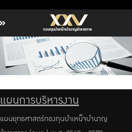
หน้าหลัก
เกี่ยวกับ กบข.
บริการสมาชิก
ลงทุน
การลงทุนอย่างรับผิดชอบ
การบริหารความเสี่ยง
แผนการบริหารงาน
รายงานผลการดำเนินงาน
ข่าวสารและกิจกรรม
แผนยุทธศาสตร์กองทุนบำเหน็จบำนาญ
จัดซื้อจัดจ้าง