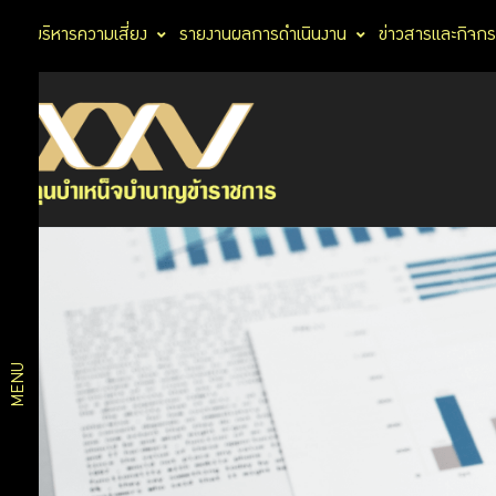
การบริหารความเสี่ยง
รายงานผลการดำเนินงาน
ข่าวสารและกิจก
ประวัติกองทุน
เกี่ยว
ตราสัญลักษณ์
กับ
วิสัยทัศน์
แผนการบริหาร
กบข.
งาน
แผนงาน
และผลการ
ดำเนินงาน
โครงสร้าง
ตามแผน
MENU
องค์กร
ยุทธศาสตร์
งบ
สถิติ
ประมาณ
กฎหมายที่