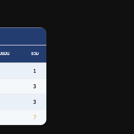
ามแผน
รวม
1
3
3
7