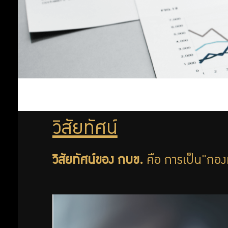
สำคัญ
ประมาณ
กฎหมายที่
เกี่ยวข้อง
นโยบายการ
บริหารจัดการ
ข้อมูล
การคุ้มครอง
วิสัยทัศน์
ข้อมูลส่วน
บุคคล
วิสัยทัศน์ของ กบข.
คือ การเป็น"กอ