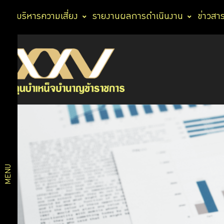
การบริหารความเสี่ยง
รายงานผลการดำเนินงาน
ข่าวสา
เกี่ยว
ประวัติกองทุน
ตรา
กับ
สัญลักษณ์
วิสัยทัศน์
กบข.
แผนการ
บริหารงาน
แผนงาน
โครงสร้าง
และผลการ
MENU
องค์กร
ดำเนินงาน
ตามแผน
สถิติ
ยุทธศาสตร์
งบ