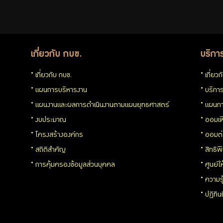
เกี่ยวกับ กบข.
บริกา
เกี่ยวกับ กบข.
เกี่ยว
แผนการบริหารงาน
บริการ
แผนงานและผลการดำเนินงานตามแผนยุทธศาสตร์
แผนกา
งบประมาณ
ออมเพ
โครงสร้างองค์กร
ออมต
สถิติสำคัญ
สิทธิพ
การคุ้มครองข้อมูลส่วนบุคคล
ศูนย์ใ
ความร
ปฏิทิ