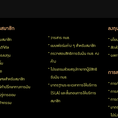
รสมาชิก
ลงทุ
วารสาร กบข.
กับสมาชิก
นโยบ
แบบฟอร์มต่าง ๆ สำหรับสมาชิก
ดิจิทัล
สัดส
ตรวจสอบสิทธิการรับเงิน กบข. คง
รลงทุน
ผลกา
ค้าง
ิ่ม
โปรแกรมช่วยสรุปทายาทผู้มีสิทธิ
่อ
การล
รับเงิน กบข.
ิเศษสำหรับสมาชิก
การก
มาตรฐานระยะเวลาการให้บริการ
ห้คำปรึกษาทางการเงิน
การล
(SLA) และขั้นตอนการให้บริการ
ู้คู่การออม
การด
สมาชิก
นกิจกรรม
มาตร
โปร่