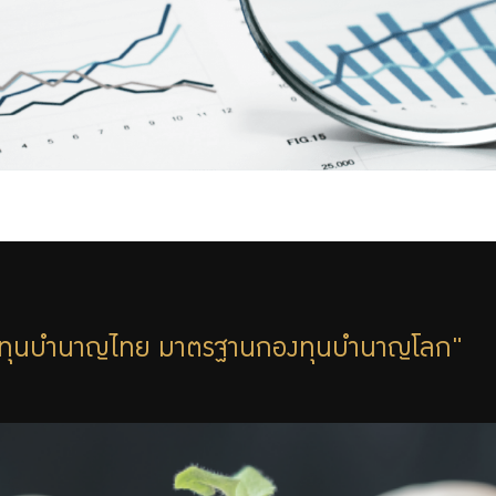
งทุนบำนาญไทย มาตรฐานกองทุนบำนาญโลก"