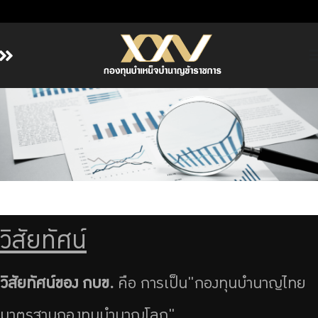
หน้าหลัก
เกี่ยวกับ กบข.
บริการสมาชิก
ลงทุน
การลงทุนอย่างรับผิดชอบ
การบริหารความเสี่ยง
รายงานผลการดำเนินงาน
วิสัยทัศน์
ข่าวสารและกิจกรรม
จัดซื้อจัดจ้าง
วิสัยทัศน์ของ กบข.
คือ การเป็น"กองทุนบำนาญไทย
บริการเจ้าหน้าที่ส่วนราชการ
มาตรฐานกองทุนบำนาญโลก"