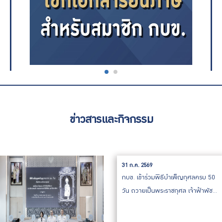
ข่าวสารและกิจกรรม
31 ก.ค. 2569
กบข. เข้าร่วมพิธีบำเพ็ญกุศลครบ 50
วัน ถวายเป็นพระราชกุศล เจ้าฟ้าพัช
รกิติยาภาฯ