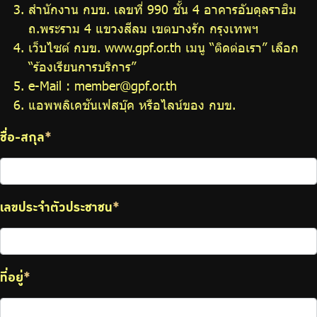
สำนักงาน กบข. เลขที่ 990 ชั้น 4 อาคารอับดุลราฮิม
ถ.พระราม 4 แขวงสีลม เขตบางรัก กรุงเทพฯ
เว็บไซต์ กบข. www.gpf.or.th เมนู “ติดต่อเรา” เลือก
“ร้องเรียนการบริการ”
e-Mail : member@gpf.or.th
แอพพลิเคชันเฟสบุ๊ค หรือไลน์ของ กบข.
ชื่อ-สกุล
*
เลขประจำตัวประชาชน
*
ที่อยู่
*