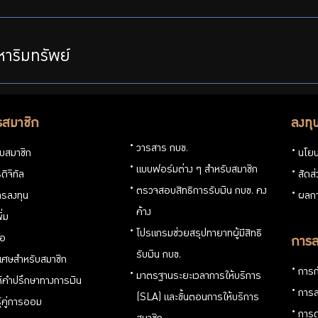
าริมทรัพย์
รสมาชิก
ลงทุ
วารสาร กบข.
กับสมาชิก
นโยบ
แบบฟอร์มต่าง ๆ สำหรับสมาชิก
ดิจิทัล
สัดส
ตรวจสอบสิทธิการรับเงิน กบข. คง
รลงทุน
ผลกา
ค้าง
ิ่ม
โปรแกรมช่วยสรุปทายาทผู้มีสิทธิ
่อ
การล
รับเงิน กบข.
ิเศษสำหรับสมาชิก
การก
มาตรฐานระยะเวลาการให้บริการ
ห้คำปรึกษาทางการเงิน
การล
(SLA) และขั้นตอนการให้บริการ
ู้คู่การออม
การด