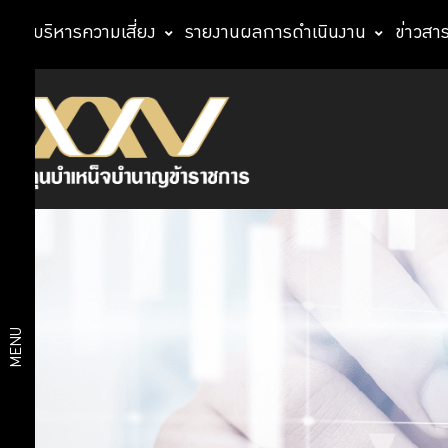
การบริหารความเสี่ยง
รายงานผลการดำเนินงาน
ข่าวสา
นโยบาย
สัดส่วน
การ
การ
ลงทุน
กบข.
ลงทุน
การถือ
ครอง
หลัก
สัดส่วน
ทรัพย์
MENU
การ
ของเงิน
กองทุน
ลงทุน
ส่วน
สมาชิก