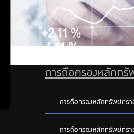
การ
ผล
ลงทุนใน
แต่ละ
การ
แผนการ
ดำเนิน
ลงทุน
ของ
งาน
สมาชิก
การถือครองหลักทรัพ
การถือครองหลักทรัพย์ตราส
การถือครองหลักทรัพย์ตราสา