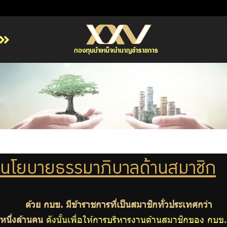
หน้าหลัก
เกี่ยวกับ กบข.
บริการสมาชิก
ลงทุน
การลงทุนอย่างรับผิดชอบ
การบริหารความเสี่ยง
นโยบายธรรมาภิบาลด้านสมาชิก
รายงานผลการดำเนินงาน
ข่าวสารและกิจกรรม
จัดซื้อจัดจ้าง
ด้วย กบข. มีข้าราชการที่เป็นสมาชิกทั่วประเทศกว่า
หนึ่งล้านคน
ดังนั้นเพื่อให้การบริหารงานด้านสมาชิกของ กบข.
บริการเจ้าหน้าที่ส่วนราชการ