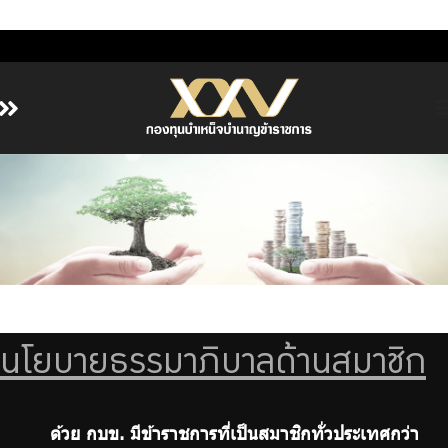
หน้าหลัก
เกี่ยวกับ กบข.
บริการสมาชิก
ลงทุน
การลงทุนอย่างรับผิดชอบ
การบริหารความเสี่ยง
นโยบายธรรมาภิบาลด้านสมาชิก
รายงานผลการดำเนินงาน
ข่าวสารและกิจกรรม
จัดซื้อจัดจ้าง
ด้วย กบข. มีข้าราชการที่เป็นสมาชิกทั่วประเทศกว่า