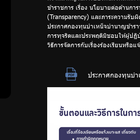
ต่อ
เรียนการ
ข้าราชการ เรื่อง นโยบายต่อต้านกา
ทุจริต
(Transparency) และภาระความรับผิด
ต้าน
มาตรการ
ประกาศกองทุนบำเหน็จบำนาญข้าราชกา
การ
การทุจริตและประพฤติมิชอบให้ผู้ปฏิ
ป้องกัน
วิธีการจัดการกับเรื่องร้องเรียนหรื
การรับ
ทุจริต
สินบน
มาตรการ
ประกาศกองทุนบำเห
ป้องกัน
มาตรการ
การขัดกัน
ระหว่าง
ภายใน
ผล
เพื่อส่ง
ประโยชน์
ส่วนตน
เสริม
กับผล