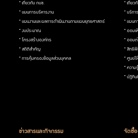
เกี่ยวกับ กบข.
เกี่ยว
แผนการบริหารงาน
บริการ
แผนงานและผลการดำเนินงานตามแผนยุทธศาสตร์
แผนกา
งบประมาณ
ออมเพ
โครงสร้างองค์กร
ออมต
สถิติสำคัญ
สิทธิพ
การคุ้มครองข้อมูลส่วนบุคคล
ศูนย์ใ
ความร
ปฏิทิ
ข่าวสารและกิจกรรม
จัดซื้