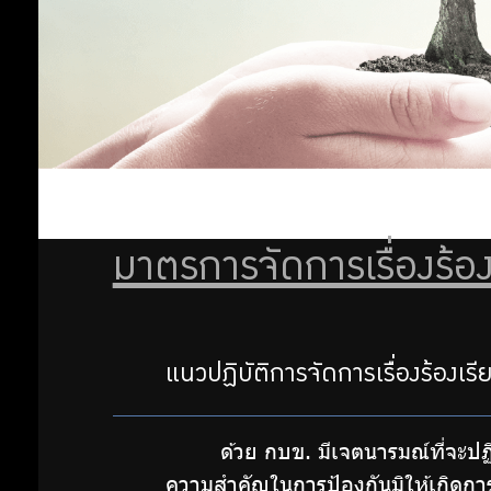
โปร่งใส
อย่าง
และ
รับ
ป้องกัน
การทุจริต
ผิด
มาตรการ
ชอบ
ส่งเสริม
ความ
มาตรการจัดการเรื่องร้อ
โปร่งใสใน
การจัดซื้อ
การ
จัดจ้าง
แนวปฏิบัติการจัดการเรื่องร้องเ
ดำเนิน
มาตรการ
จัดการ
การ
ด้วย กบข. มีเจตนารมณ์ที่จะปฏ
เรื่องร้อง
ความสำคัญในการป้องกันมิให้เกิด