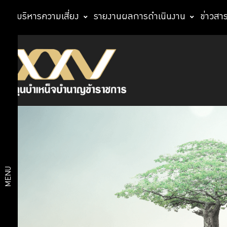
การบริหารความเสี่ยง
รายงานผลการดำเนินงาน
ข่าวสา
นโยบาย
มาตรการ
เผยแพร่
การ
ข้อมูลต่อ
สาธารณะ
กำกับ
มาตรการ
ดูแล
ให้ผู้มีส่วน
ได้ส่วน
กิจการ
เสียมีส่วน
MENU
ร่วม
มาตรการ
การ
ส่งเสริม
ลงทุน
ความ