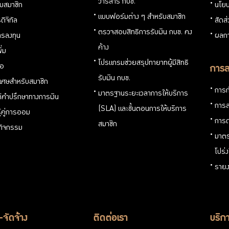
วารสาร กบข.
กับสมาชิก
นโยบ
แบบฟอร์มต่าง ๆ สำหรับสมาชิก
ดิจิทัล
สัดส
ตรวจสอบสิทธิการรับเงิน กบข. คง
รลงทุน
ผลกา
ค้าง
ิ่ม
โปรแกรมช่วยสรุปทายาทผู้มีสิทธิ
่อ
การล
รับเงิน กบข.
ิเศษสำหรับสมาชิก
การก
มาตรฐานระยะเวลาการให้บริการ
ห้คำปรึกษาทางการเงิน
การล
(SLA) และขั้นตอนการให้บริการ
ู้คู่การออม
การด
สมาชิก
นกิจกรรม
มาตร
โปร่
รายง
อ-จัดจ้าง
ติดต่อเรา
บริกา