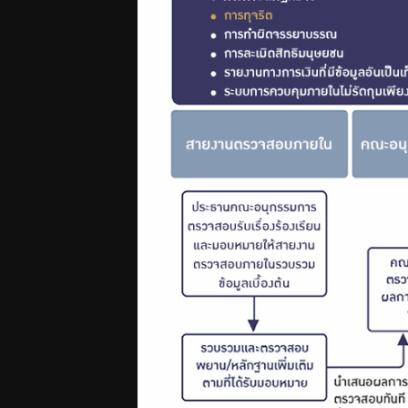
ความ
ประโยชน์
ส่วนรวม
โปร่งใส
มาตรการ
และ
ตรวจสอบ
การใช้
ป้องกัน
ดุลพินิจ
การ
ทุจริต
การ
ประเมิน
ITA