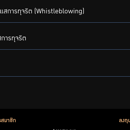
าะแสการทุจริต (Whistleblowing)
แสการทุจริต
รสมาชิก
ลงทุ