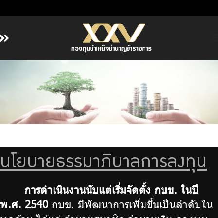
หน้าหลัก
เกี่ยวกับ กบข.
บริการสมาชิก
ลงทุน
การลงทุนอย่างรับผิดชอบ
การบริหารความเสี่ยง
นโยบายธรรมาภิบาลการลงทุน
รายงานผลการดำเนินงาน
การดำเนินงานนับแต่เริ่มจัดตั้ง กบข. ในปี
ข่าวสารและกิจกรรม
พ.ศ. 2540
กบข. มีพัฒนาการเพิ่มขึ้นเป็นลำดับใน
จัดซื้อจัดจ้าง